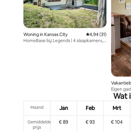
enz. Dat is wat we doen, en de gegevens
van onze telefoon of computer
gebruiken om weer te geven op het tv-
scherm!
Woning in Kansas City
Gemiddelde beoordelin
4,94 (31)
HomeBase bij Legends | 4 slaapkamers,
dicht bij sportvelden en winkels
Vakantieb
City
Eigen gas
Wat i
hectare
Maand
Jan
Feb
Mrt
€ 89
€ 93
€ 104
Gemiddelde
prijs