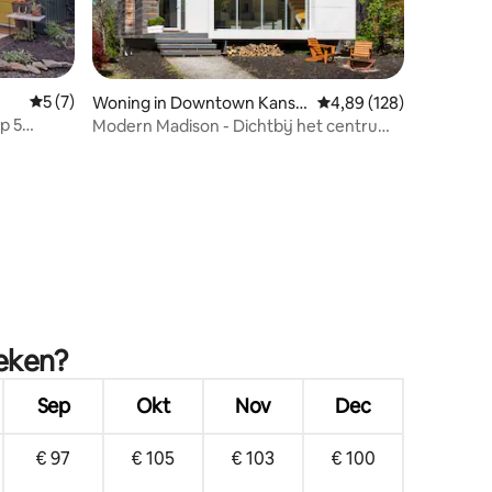
Gemiddelde beoordeling van 5 op 5, 7 recensies
5 (7)
Woning in Downtown Kansa
Gemiddelde beoordeling
4,89 (128)
s City
p 5
Modern Madison - Dichtbij het centrum
Kansas
en Crossroads
ecensies
oeken?
Sep
Okt
Nov
Dec
€ 97
€ 105
€ 103
€ 100