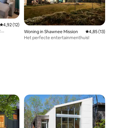
Gemiddelde beoordeling van 4,92 op 5, 12 recensies
4,92 (12)
:
Woning in Shawnee Mission
Gemiddelde beoordeli
4,85 (13)
s
Het perfecte entertainmenthuis!
ecensies