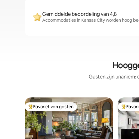
Gemiddelde beoordeling van 4,8
Accommodaties in Kansas City worden hoog beo
Hoogge
Gasten zijn unaniem:
Favoriet van gasten
Favor
Topfavoriet van gasten
Topfavor