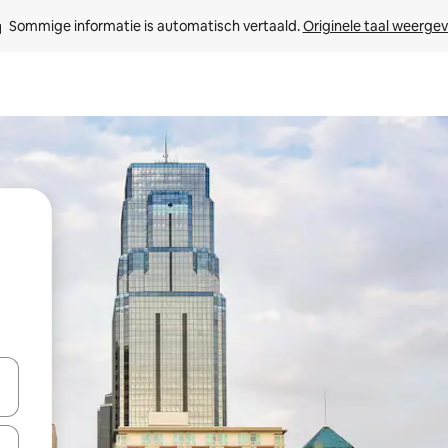
Sommige informatie is automatisch vertaald. 
Originele taal weerge
een keuze met je de pijltjestoetsen omhoog en omlaag, óf door te tikk