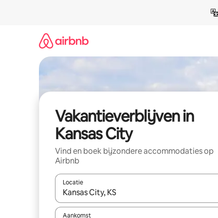
Ga
direct
naar
inhoud
Vakantieverblijven in
Kansas City
Vind en boek bijzondere accommodaties op
Airbnb
Locatie
Wanneer er resultaten beschikbaar zijn, maak je 
Aankomst