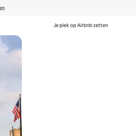
ven
Je plek op Airbnb zetten
en of swipen.