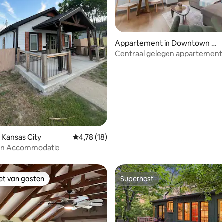
Appartement in Downtown K
ansas City
Centraal gelegen appartement
zwembad | fitnessruimte | grati
parkeergelegenheid | centrum
 van 4,85 op 5, 151 recensies
 Kansas City
Gemiddelde beoordeling van 4,78 op 5, 18 r
4,78 (18)
rn Accommodatie
iet van gasten
Superhost
iet van gasten
Superhost