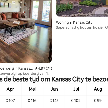
Woning in Kansas City
Superschattig houten huisje | O
g van 4,94 op 5, 31 recensies
minuten van het centrum van 
City
oerderij in Kansas
Gemiddelde beoordeling van 4,97 op 5, 74 r
4,97 (74)
tenverblijf op boerderij van 100
s de beste tijd om Kansas City te bez
Apr
Mei
Jun
Jul
Aug
€ 107
€ 116
€ 145
€ 102
€ 99