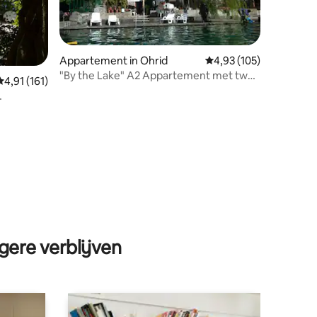
Appartement in Ohrid
Gemiddelde beoordeling
4,93 (105)
"By the Lake" A2 Appartement met twee
Gemiddelde beoordeling van 4,91 op 5, 161 recensies
4,91 (161)
slaapkamers
ecensies
gere verblijven