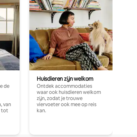
Huisdieren zijn welkom
e de
Ontdek accommodaties
waar ook huisdieren welkom
zijn, zodat je trouwe
, van
viervoeter ook mee op reis
 tot
kan.