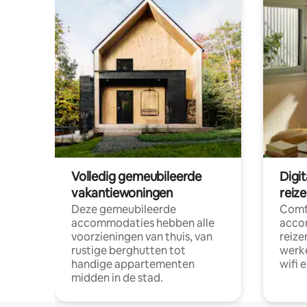
Volledig gemeubileerde
Digi
vakantiewoningen
reiz
Deze gemeubileerde
Comf
accommodaties hebben alle
acco
voorzieningen van thuis, van
reize
rustige berghutten tot
werke
handige appartementen
wifi 
midden in de stad.