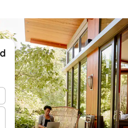
nd
een keuze met je de pijltjestoetsen omhoog en omlaag, óf door te tikk