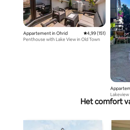
Appartement in Ohrid
Gemiddelde beoordeling
4,99 (151)
Penthouse with Lake View in Old Town
Appartem
Lakeview
Het comfort va
Villa Kan