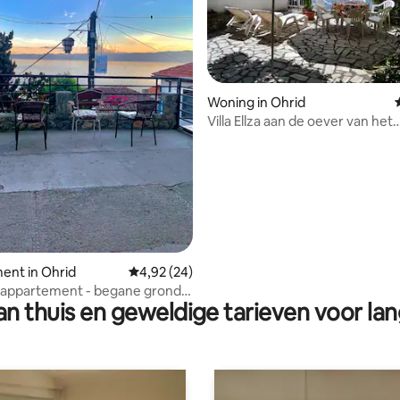
 van 4,99 op 5, 151 recensies
Woning in Ohrid
Villa Ellza aan de oever van het
Ohridmeer
ent in Ohrid
Gemiddelde beoordeling van 4,92 op 5, 24 r
4,92 (24)
 appartement - begane grond -
n thuis en geweldige tarieven voor lan
eo