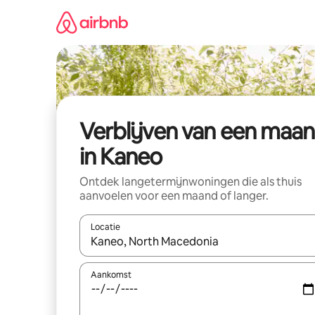
Ga
direct
naar
inhoud
Verblijven van een maa
in Kaneo
Ontdek langetermijnwoningen die als thuis
aanvoelen voor een maand of langer.
Locatie
Wanneer er resultaten beschikbaar zijn, maak je 
Aankomst