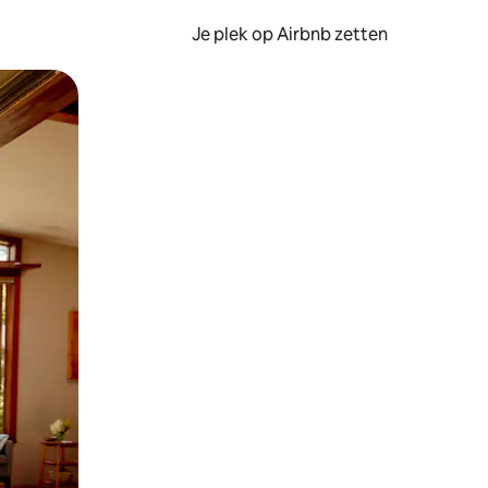
Je plek op Airbnb zetten
en of swipen.