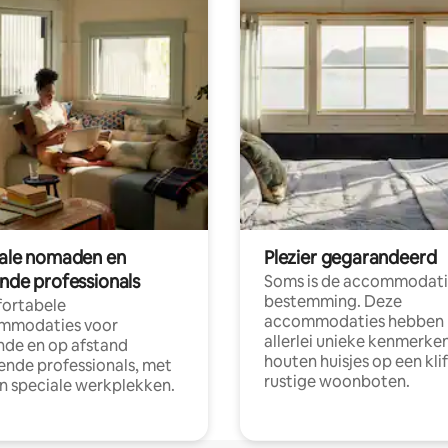
tale nomaden en
Plezier gegarandeerd
ende professionals
Soms is de accommodati
bestemming. Deze
ortabele
accommodaties hebben
mmodaties voor
allerlei unieke kenmerken
nde en op afstand
houten huisjes op een klif
nde professionals, met
rustige woonboten.
en speciale werkplekken.