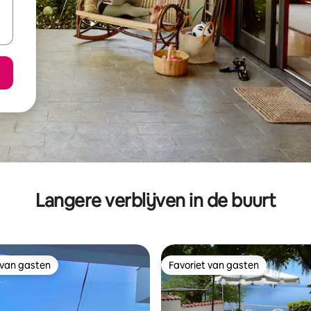
Langere verblijven in de buurt
 van gasten
Favoriet van gasten
 van gasten
Favoriet van gasten