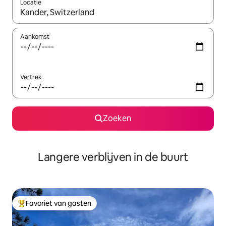
Locatie
Wanneer er resultaten beschikbaar zijn, maak je een keuze met 
Aankomst
Vertrek
Zoeken
Langere verblijven in de buurt
Favoriet van gasten
Topfavoriet van gasten