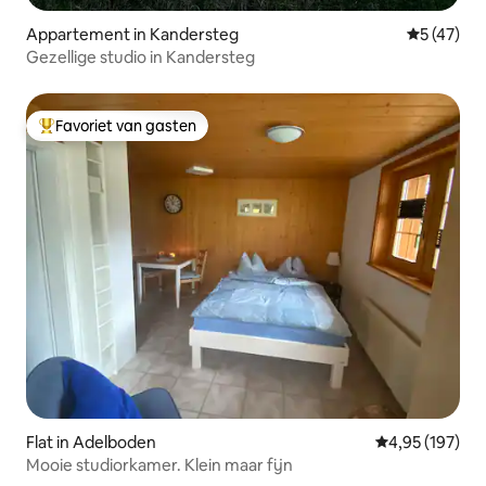
Appartement in Kandersteg
Gemiddelde
5 (47)
Gezellige studio in Kandersteg
Favoriet van gasten
Topfavoriet van gasten
Flat in Adelboden
Gemiddelde beo
4,95 (197)
Mooie studiorkamer. Klein maar fijn