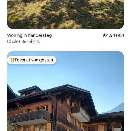
Woning in Kandersteg
Gemiddelde be
4,94 (93)
Chalet Birreblick
Favoriet van gasten
Topfavoriet van gasten