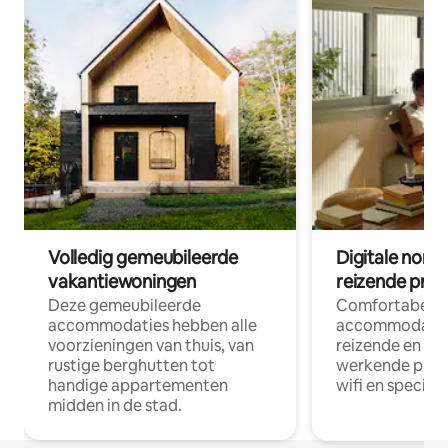
Volledig gemeubileerde
Digitale nom
vakantiewoningen
reizende prof
Deze gemeubileerde
Comfortabele
accommodaties hebben alle
accommodatie
voorzieningen van thuis, van
reizende en op
rustige berghutten tot
werkende profe
handige appartementen
wifi en special
midden in de stad.