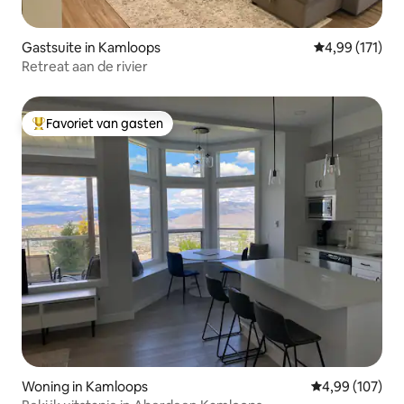
Gastsuite in Kamloops
Gemiddelde beo
4,99 (171)
Retreat aan de rivier
Favoriet van gasten
Topfavoriet van gasten
Woning in Kamloops
Gemiddelde beo
4,99 (107)