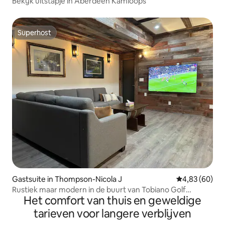
Bekijk uitstapje in Aberdeen Kamloops
Superhost
Superhost
Gastsuite in Thompson-Nicola J
Gemiddelde be
4,83 (60)
Rustiek maar modern in de buurt van Tobiano Golf
Het comfort van thuis en geweldige
Course!
tarieven voor langere verblijven