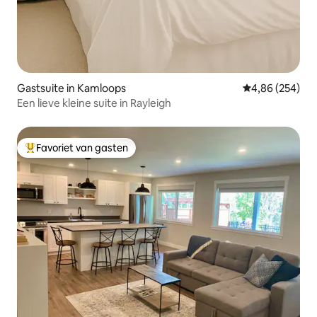
Gastsuite in Kamloops
Gemiddelde beo
4,86 (254)
Een lieve kleine suite in Rayleigh
Favoriet van gasten
Topfavoriet van gasten