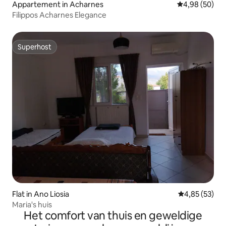
Appartement in Acharnes
Gemiddelde be
4,98 (50)
Filippos Acharnes Elegance
Superhost
Superhost
Flat in Ano Liosia
Gemiddelde be
4,85 (53)
Maria's huis
Het comfort van thuis en geweldige