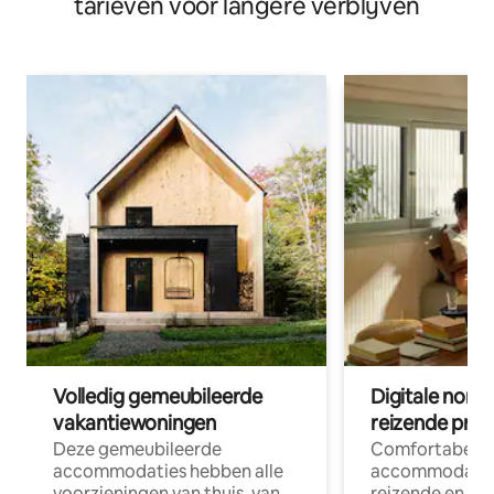
tarieven voor langere verblijven
Volledig gemeubileerde
Digitale nom
vakantiewoningen
reizende prof
Deze gemeubileerde
Comfortabele
accommodaties hebben alle
accommodatie
voorzieningen van thuis, van
reizende en op