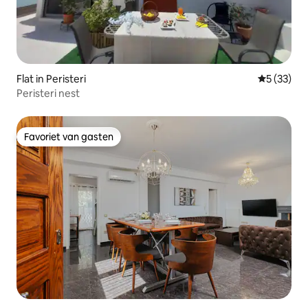
Flat in Peristeri
Gemiddelde
5 (33)
Peristeri nest
Favoriet van gasten
Favoriet van gasten