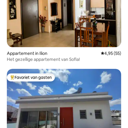
Appartement in Ilion
Gemiddelde be
4,95 (55)
Het gezellige appartement van Sofia!
Favoriet van gasten
Topfavoriet van gasten