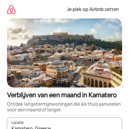
Ga
direct
Je plek op Airbnb zetten
naar
inhoud
Verblijven van een maand in Kamatero
Ontdek langetermijnwoningen die als thuis aanvoelen
voor een maand of langer.
Locatie
Wanneer er resultaten beschikbaar zijn, maak je een keuze met 