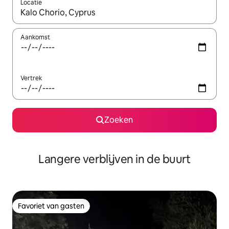
Locatie
Wanneer er resultaten beschikbaar zijn, maak je een keuze met 
Aankomst
Vertrek
Zoeken
Langere verblijven in de buurt
Favoriet van gasten
Favoriet van gasten