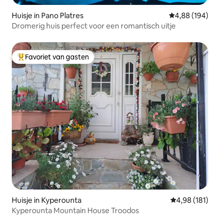
Huisje in Pano Platres
Gemiddelde beo
4,88 (194)
Dromerig huis perfect voor een romantisch uitje
Favoriet van gasten
Topfavoriet van gasten
Huisje in Kyperounta
Gemiddelde beo
4,98 (181)
Kyperounta Mountain House Troodos