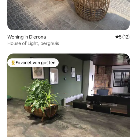
Woning in Dierona
Gemiddeld
5 (12)
House of Light, berghuis
Favoriet van gasten
Topfavoriet van gasten