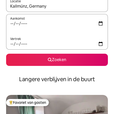
Locatie
Wanneer er resultaten beschikbaar zijn, maak je een keuze met 
Aankomst
Vertrek
Zoeken
Langere verblijven in de buurt
Favoriet van gasten
Topfavoriet van gasten