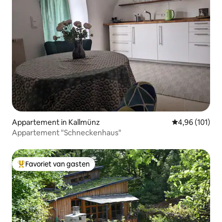
Appartement in Kallmünz
Gemiddelde beo
4,96 (101)
Appartement "Schneckenhaus"
Favoriet van gasten
Topfavoriet van gasten