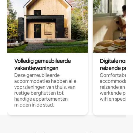
Volledig gemeubileerde
Digitale nom
vakantiewoningen
reizende prof
Deze gemeubileerde
Comfortabele
accommodaties hebben alle
accommodatie
voorzieningen van thuis, van
reizende en op
rustige berghutten tot
werkende profe
handige appartementen
wifi en special
midden in de stad.