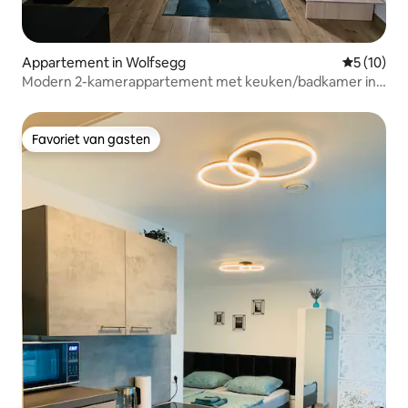
Appartement in Wolfsegg
Gemiddelde
5 (10)
Modern 2-kamerappartement met keuken/badkamer in
Wolfsegg
Favoriet van gasten
Favoriet van gasten