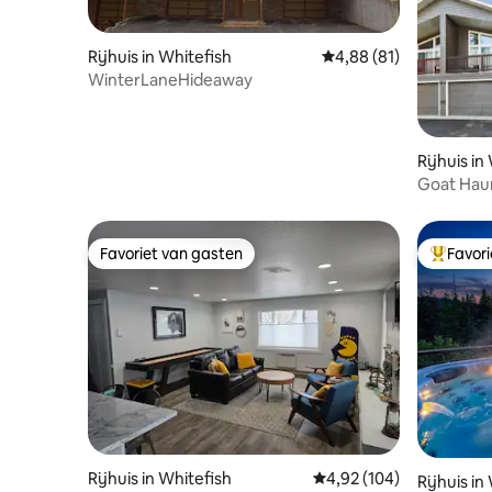
Rijhuis in Whitefish
Gemiddelde beoordelin
4,88 (81)
WinterLaneHideaway
Rijhuis in
Goat Haun
Townho
Favoriet van gasten
Favor
Favoriet van gasten
Topfavor
Rijhuis in Whitefish
Gemiddelde beoordeling
4,92 (104)
Rijhuis in