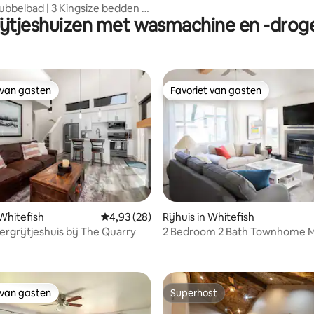
Bubbelbad | 3 Kingsize bedden |
ijtjeshuizen met wasmachine en -drog
rden
 van gasten
Favoriet van gasten
 van gasten
Favoriet van gasten
 Whitefish
Gemiddelde beoordeling van 4,93 op 5, 28 r
4,93 (28)
Rijhuis in Whitefish
rgrijtjeshuis bij The Quarry
2 Bedroom 2 Bath Townhome M
g van 4,95 op 5, 62 recensies
From Downtown Wf
 van gasten
Superhost
 van gasten
Superhost