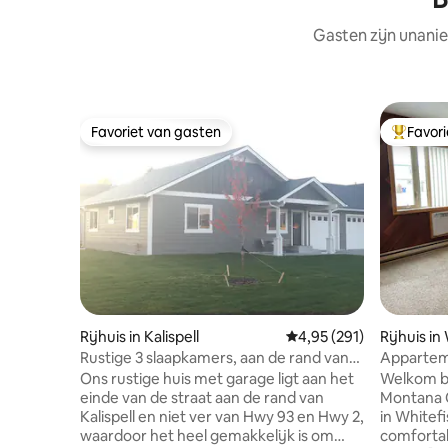
Gasten zijn unanie
Favoriet van gasten
Favor
Favoriet van gasten
Topfavor
Rijhuis in Kalispell
Gemiddelde beoordeling
4,95 (291)
Rijhuis in
Rustige 3 slaapkamers, aan de rand van
Appartem
het historische Kalispell
uitzicht 
Ons rustige huis met garage ligt aan het
Welkom bi
einde van de straat aan de rand van
Montana C
Kalispell en niet ver van Hwy 93 en Hwy 2,
in Whitefi
waardoor het heel gemakkelijk is om
comforta