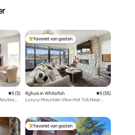
In/Out Home
er
Favoriet van gasten
Topfavoriet van gasten
ecensies
Gemiddelde beoordeling van 5 op 5, 5 recensies
5 (5)
Rijhuis in Whitefish
Gemiddelde beoord
5 (55)
inutes
Luxury Mountain View Hot Tub Near
Glacier & Skiing
Favoriet van gasten
Topfavoriet van gasten