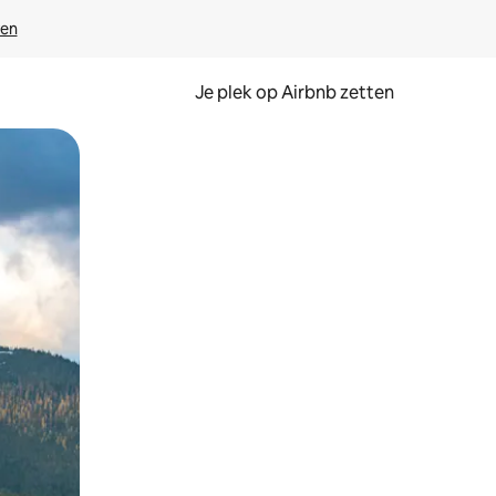
ven
Je plek op Airbnb zetten
en of swipen.