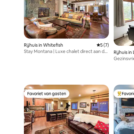
Rijhuis in Whitefish
Gemiddelde beoord
5 (7)
Stay Montana | Luxe chalet direct aan de
Rijhuis in
piste
Gezinsvrie
(lager)
Favoriet van gasten
Favor
Favoriet van gasten
Topfavor