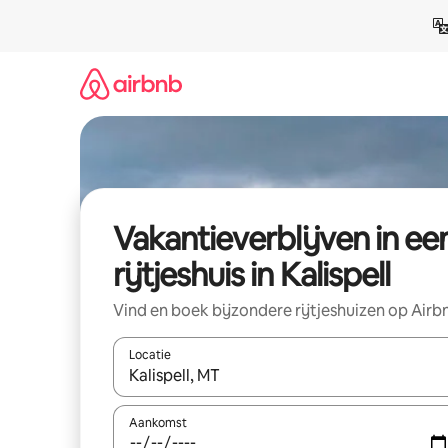
Ga
direct
naar
inhoud
Vakantieverblijven in ee
rijtjeshuis in Kalispell
Vind en boek bijzondere rijtjeshuizen op Airb
Locatie
Wanneer er resultaten beschikbaar zijn, maak je 
Aankomst