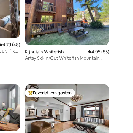
Gemiddelde beoordeling van 4,79 op 5, 48 recensies
4,79 (48)
uur, 11 km
ecensies
Rijhuis in Whitefish
Gemiddelde beoordelin
4,95 (85)
adkamer
Artsy Ski-In/Out Whitefish Mountain
Resort Village
Favoriet van gasten
Topfavoriet van gasten