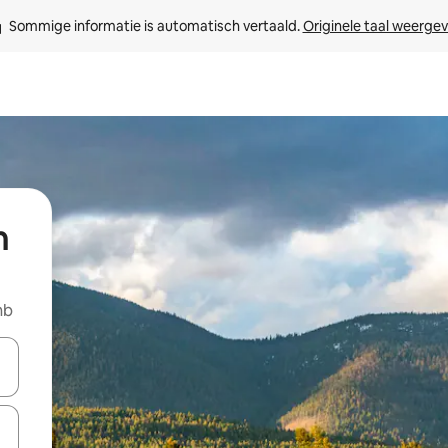
Sommige informatie is automatisch vertaald. 
Originele taal weerge
n
nb
een keuze met je de pijltjestoetsen omhoog en omlaag, óf door te tikk