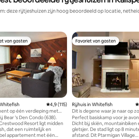
m: deze rijtjeshuizen zijn hoog beoordeeld op locatie, nethei
iet van gasten
Favoriet van gasten
iet van gasten
Favoriet van gasten
 van 4,95 op 5, 291 recensies
 Whitefish
Gemiddelde beoordeling van 4,9 op 5, 115 r
4,9 (115)
Rijhuis in Whitefish
G
ent op één verdieping met
Dit is degene waar je naar op z
op de bergen voor 6 personen
j Bear 's Den Condo (63B).
Perfect basiskamp voor je avon
restwood Resort ligt midden
Dicht bij skiën, mountainbiken
sh, dat een ruimtelijk en
gletsjer. De stad ligt op 8 minu
bel appartement met één
afstand. Dit Ptarmigan Village