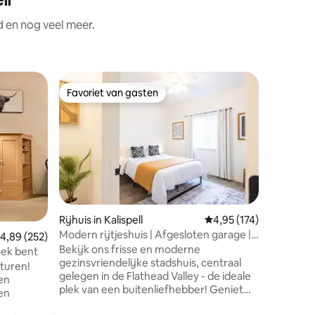
d en nog veel meer.
Rijhuis in
Favoriet van gasten
Favor
Favoriet van gasten
Topfavo
My Glacie
Welkom bi
toegangsp
van Nort
wandelen,
nieuw ge
slaapkame
centraal
toegang t
Rijhuis in Kalispell
Gemiddelde beoordelin
4,95 (174)
buitenactiviteiten: 
Modern rijtjeshuis | Afgesloten garage |
ecensies
emiddelde beoordeling van 4,89 op 5, 252 recensies
4,89 (252)
min lope
Wasmachine en droger
Bekijk ons frisse en moderne
rijden Gl
oek bent
gezinsvriendelijke stadshuis, centraal
rijden Gl
turen!
gelegen in de Flathead Valley - de ideale
rijden Wh
 en
plek van een buitenliefhebber! Geniet
Whitefis
ten
van de beste parels van Montana,
rijden