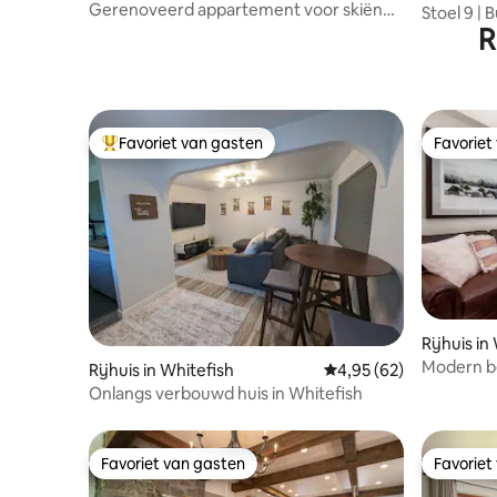
Gerenoveerd appartement voor skiën
Stoel 9 | 
en zwemmen
R
2 gashaa
Favoriet van gasten
Favoriet
Topfavoriet van gasten
Favoriet
Rijhuis in
Modern be
Rijhuis in Whitefish
Gemiddelde beoordelin
4,95 (62)
Onlangs verbouwd huis in Whitefish
Favoriet van gasten
Favoriet
Favoriet van gasten
Favoriet