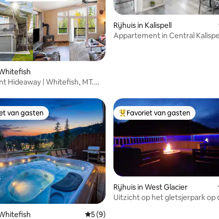
g van 4,88 op 5, 81 recensies
Rijhuis in Kalispell
Appartement in Central Kalispel
Glacier National Park
 Whitefish
t Hideaway | Whitefish, MT.
me
iet van gasten
Favoriet van gasten
iet van gasten
Topfavoriet van gasten
Rijhuis in West Glacier
Uitzicht op het gletsjerpark op
golfbaan!
 van 4,92 op 5, 104 recensies
 Whitefish
Gemiddelde beoordeling van 5 op 5, 9 r
5 (9)