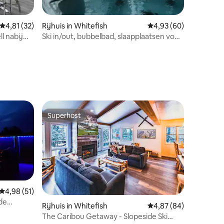
Gemiddelde beoordeling van 4,81 op 5, 32 recensies
4,81 (32)
Rijhuis in Whitefish
Gemiddelde beoordelin
4,93 (60)
l nabij
Ski in/out, bubbelbad, slaapplaatsen voor
20! 45 min naar Glacier
Superhost
Superhost
Gemiddelde beoordeling van 4,98 op 5, 51 recensies
4,98 (51)
 de
Rijhuis in Whitefish
Gemiddelde beoordelin
4,87 (84)
The Caribou Getaway - Slopeside Ski
ecensies