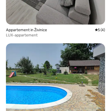
Appartement in Živinice
Gemiddeld
5 (4)
LUX-appartement