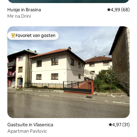
Huisje in Brasina
Gemiddelde be
4,99 (68)
Mir na Drini
Favoriet van gasten
Topfavoriet van gasten
Gastsuite in Vlasenica
Gemiddelde be
4,97 (31)
Apartman Pavlovic