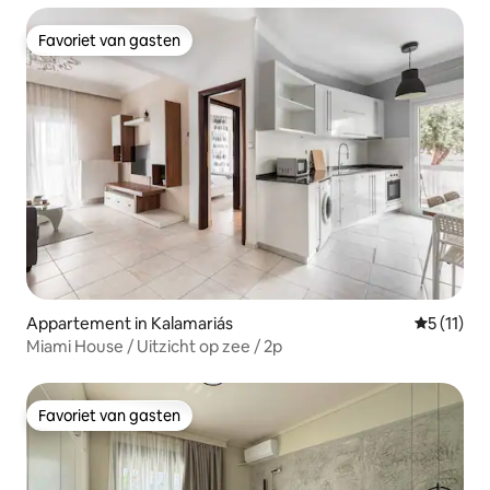
Favoriet van gasten
Favoriet van gasten
Appartement in Kalamariás
Gemiddeld
5 (11)
Miami House / Uitzicht op zee / 2p
Favoriet van gasten
Favoriet van gasten