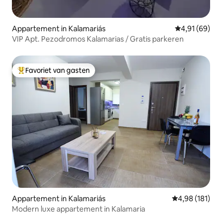
Appartement in Kalamariás
Gemiddelde be
4,91 (69)
VIP Apt. Pezodromos Kalamarias / Gratis parkeren
Favoriet van gasten
Topfavoriet van gasten
Appartement in Kalamariás
Gemiddelde beo
4,98 (181)
Modern luxe appartement in Kalamaria