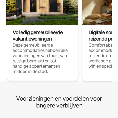
Volledig gemeubileerde
Digitale nom
vakantiewoningen
reizende prof
Deze gemeubileerde
Comfortabele
accommodaties hebben alle
accommodatie
voorzieningen van thuis, van
reizende en op
rustige berghutten tot
werkende profe
handige appartementen
wifi en special
midden in de stad.
Voorzieningen en voordelen voor
langere verblijven