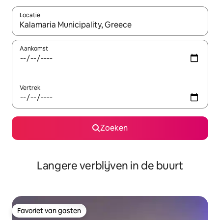
Locatie
Wanneer er resultaten beschikbaar zijn, maak je een keuze met 
Aankomst
Vertrek
Zoeken
Langere verblijven in de buurt
Favoriet van gasten
Favoriet van gasten