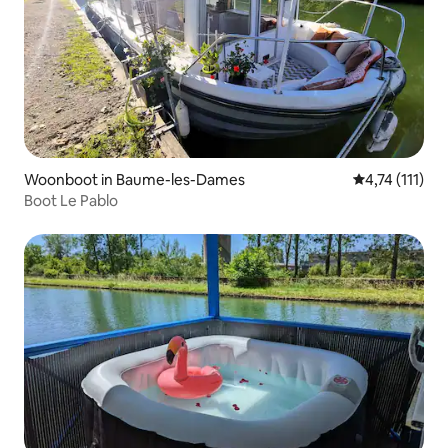
Woonboot in Baume-les-Dames
Gemiddelde be
4,74 (111)
Boot Le Pablo