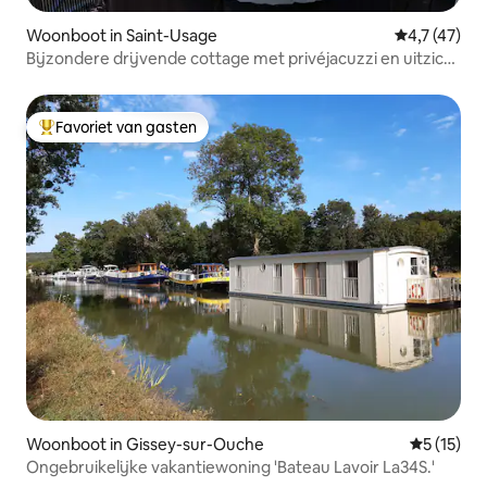
Woonboot in Saint-Usage
Gemiddelde 
4,7 (47)
Bijzondere drijvende cottage met privéjacuzzi en uitzicht
op de gracht
Favoriet van gasten
Topfavoriet van gasten
Woonboot in Gissey-sur-Ouche
Gemiddeld
5 (15)
Ongebruikelijke vakantiewoning 'Bateau Lavoir La34S.'