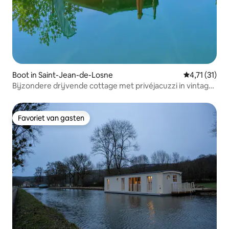
Boot in Saint-Jean-de-Losne
Gemiddelde b
4,71 (31)
Bijzondere drijvende cottage met privéjacuzzi in vintage-
stijl
Favoriet van gasten
Favoriet van gasten