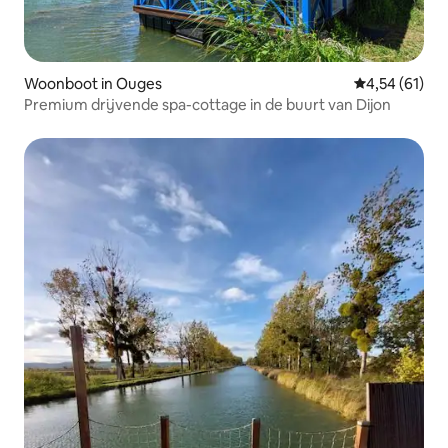
Woonboot in Ouges
Gemiddelde be
4,54 (61)
Premium drijvende spa-cottage in de buurt van Dijon