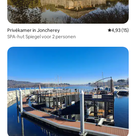
Privékamer in Joncherey
Gemiddelde be
4,93 (15)
SPA-hut Spiegel voor 2 personen