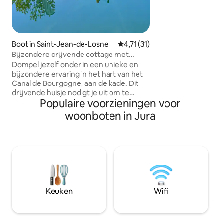
eenpersoonsbed/
Jacuzzi afhankelij
lente zomer per 
personen, afnemen
duur/€ 25 per per
Boot in Saint-Jean-de-Losne
Gemiddelde beoordeling van 4,
4,71 (31)
Bijzondere drijvende cottage met
privéjacuzzi in vintage-stijl
Dompel jezelf onder in een unieke en
bijzondere ervaring in het hart van het
Canal de Bourgogne, aan de kade. Dit
drijvende huisje nodigt je uit om te
Populaire voorzieningen voor
ontspannen en van omgeving te
veranderen, terwijl je tegen betaling
woonboten in Jura
modern comfort biedt met verwarming,
airconditioning en een optioneel privé
bubbelbad. Bakkerij en restaurants in de
buurt. Jacuzzi vanaf € 19 per persoon
per nacht, afhankelijk van het weer en
het seizoen (zomer). Voor langere
verblijven is er een pakket met toegang
tot de spa beschikbaar. Optioneel
Keuken
Wifi
beddengoed en handdoeken
beschikbaar tegen een meerprijs, vanaf
€ 15 per persoon