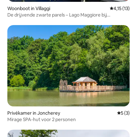
Woonboot in Villaggi
Gemiddelde b
4,15 (13)
De drijvende zwarte parels – Lago Maggiore bij
zonsopgang
Privékamer in Joncherey
Gemiddeld
5 (3)
Mirage SPA-hut voor 2 personen