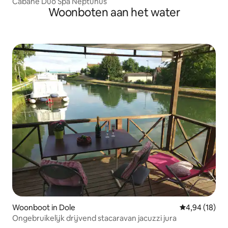
Cabane Duo Spa Neptunus
Woonboten aan het water
Woonboot in Dole
Gemiddelde be
4,94 (18)
Ongebruikelijk drijvend stacaravan jacuzzi jura