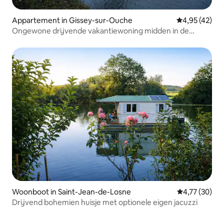
Appartement in Gissey-sur-Ouche
Gemiddelde be
4,95 (42)
Ongewone drijvende vakantiewoning midden in de
natuur...
Woonboot in Saint-Jean-de-Losne
Gemiddelde be
4,77 (30)
Drijvend bohemien huisje met optionele eigen jacuzzi