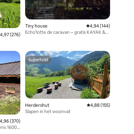
Tiny house
Gemiddelde beoordeling
4,94 (144)
Echo'lotte de caravan ~ gratis KAYAK &
ecensies
emiddelde beoordeling van 4,97 op 5, 276 recensies
4,97 (276)
MOUNTAINBIKE ~
Superhost
Superhost
Herdershut
Gemiddelde beoordeling
4,88 (155)
Slapen in het woonvat
ecensies
emiddelde beoordeling van 4,96 op 5, 370 recensies
4,96 (370)
ens 1600