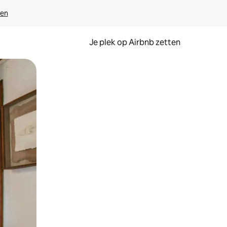
ven
Je plek op Airbnb zetten
en of swipen.