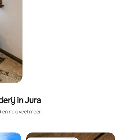
erij in Jura
 en nog veel meer.
Vakantie