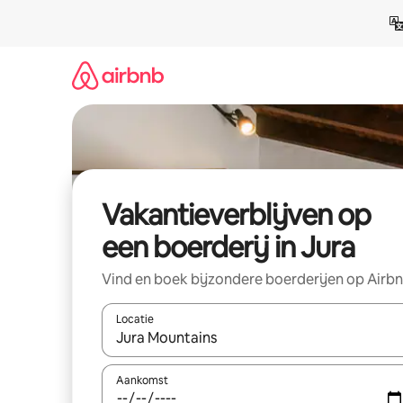
Ga
direct
naar
inhoud
Vakantieverblijven op
een boerderij in Jura
Vind en boek bijzondere boerderijen op Airb
Locatie
Wanneer er resultaten beschikbaar zijn, maak je 
Aankomst