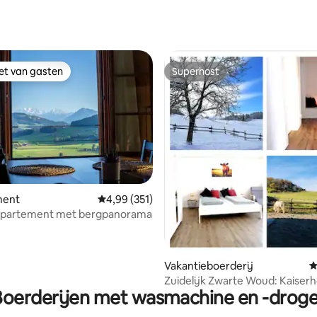
 van 4,99 op 5, 212 recensies
iet van gasten
Superhost
iet van gasten
Superhost
ment
Gemiddelde beoordeling van 4,99 op 5, 351 r
4,99 (351)
appartement met bergpanorama
 van 4,98 op 5, 126 recensies
Vakantieboerderij
G
Zuidelijk Zwarte Woud: Kaiserh
Boerderijen met wasmachine en -droge
gezinnen