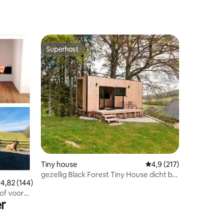
Superhost
Superhost
ecensies
Tiny house
Gemiddelde beoordeli
4,9 (217)
gezellig Black Forest Tiny House dicht bij
emiddelde beoordeling van 4,82 op 5, 144 recensies
4,82 (144)
het meer
of voor
r