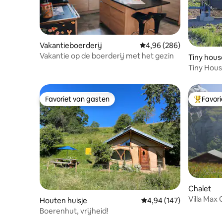
Vakantieboerderij
Gemiddelde beoordeling
4,96 (286)
Vakantie op de boerderij met het gezin
Tiny hous
Tiny Hous
Favoriet van gasten
Favor
Favoriet van gasten
Topfavor
Chalet
Villa Max
Houten huisje
Gemiddelde beoordeling
4,94 (147)
Boerenhut, vrijheid!