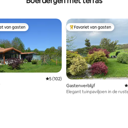
Boerderijen met terras
iet van gasten
Favoriet van gasten
iet van gasten
Topfavoriet van gasten
Gemiddelde beoordeling van 5 op 5, 102 r
5 (102)
y
Gastenverblijf
G
Elegant tuinpaviljoen in de rusti