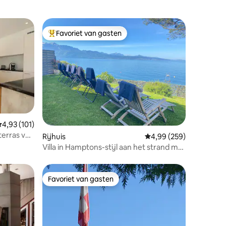
Favoriet van gasten
Topfavoriet van gasten
emiddelde beoordeling van 4,93 op 5, 101 recensies
4,93 (101)
erras van
ecensies
Rijhuis
Gemiddelde beoordeling
4,99 (259)
Villa in Hamptons-stijl aan het strand met
sauna en bubbelbad
Favoriet van gasten
Favoriet van gasten