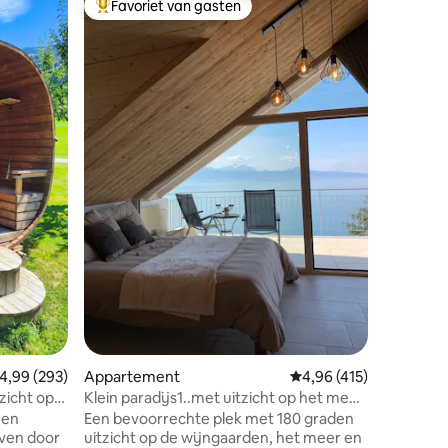
Favoriet van gasten
Favor
Topfavoriet van gasten
Topfavo
Avonture
Welkom o
Haselegg
met twee 
voor gez
op zoek z
boerderi
boerderij
weiden e
UNESCO-b
ecensies
op ongev
Hier maak
kippen e
beleef je
plattelan
emiddelde beoordeling van 4,99 op 5, 293 recensies
4,99 (293)
Appartement
Gemiddelde beoordelin
4,96 (415)
zicht op
Klein paradijs1..met uitzicht op het meer
midden in de wijngaarden.
l en
Een bevoorrechte plek met 180 graden
ven door
uitzicht op de wijngaarden, het meer en