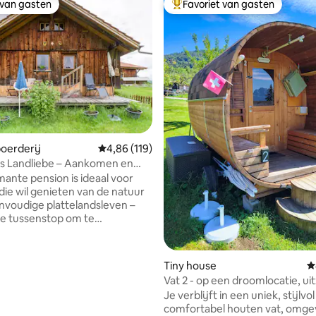
 van gasten
Favoriet van gasten
 van gasten
Topfavoriet van gasten
 van 4,97 op 5, 621 recensies
oerderij
Gemiddelde beoordeling van 4,86 op 5, 119 r
4,86 (119)
s Landliebe – Aankomen en
 voelen
ante pension is ideaal voor
die wil genieten van de natuur
nvoudige plattelandsleven –
e tussenstop om te
dens je reis. Het biedt je
persoonsbedden in een open
r met kitchenette, een
Tiny house
G
 en een veranda met een
Vat 2 - op een droomlocatie, uit
itzicht. Internet is beschikbaar,
bergen/meer/alpaca's
Je verblijft in een uniek, stijlvo
laats is 60 m verderop. Of je
comfortabel houten vat, omge
n rugzak of zonder hebt – hier