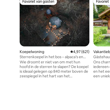
Favoriet van gasten
Favoriet
Favoriet van gasten
Favoriet
Koepelwoning
Gemiddelde beoordeling
4,97 (621)
Vakantieb
Sterrenkoepel in het bos – alpaca’s en
Gästehau
natuur in Gérardmer
zich goed
Wie droomt er niet van om met hun
Ons charm
hoofd in de sterren te slapen? De koepel
iedereen 
is ideaal gelegen op 840 meter boven de
en het ee
zeespiegel in het hart van het
een uniek
Vogezenbos, geïsoleerd van elke
ontspannen tij
buurman, voor optimale rust. Gelegen
twee een
op een houten terras, onderaan onze
woonkame
boerderij en in het hart van het alpaca-
badkamer
park, kom je batterijen opladen op een
prachtig u
plek die zo harmonieus is als esthetisch.
de parkeerp
Bij het vallen van de avond, comfortabel
nu met ee