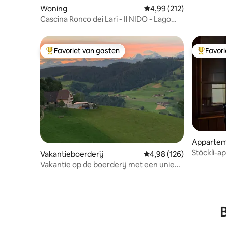
Woning
Gemiddelde beoordeling
4,99 (212)
Cascina Ronco dei Lari - Il NIDO - Lago
Maggiore
Favoriet van gasten
Favor
Topfavoriet van gasten
Topfavor
Apparte
Stöckli-
Vakantieboerderij
Gemiddelde beoordeling
4,98 (126)
Vakantie op de boerderij met een uniek
uitzicht.