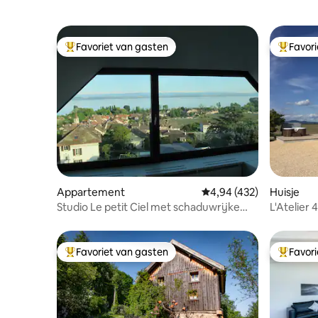
Favoriet van gasten
Favor
Topfavoriet van gasten
Topfavor
Appartement
Gemiddelde beoordeling
4,94 (432)
Huisje
Studio Le petit Ciel met schaduwrijke
L'Atelier
tuinhoek
bubbelbad
Favoriet van gasten
Favor
Topfavoriet van gasten
Topfavor