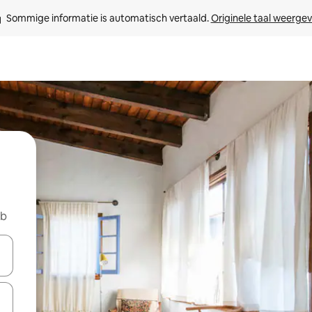
Sommige informatie is automatisch vertaald. 
Originele taal weerge
nb
een keuze met je de pijltjestoetsen omhoog en omlaag, óf door te tikk