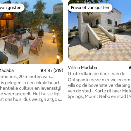
 van gasten
Favoriet van gasten
 van gasten
Favoriet van gasten
Villa in Madaba
G
 Madaba
Gemiddelde beoordeling van 4,97 op 5, 219 r
4,97 (219)
Grote villa in de buurt van de
ntiehuis, 20 minuten van
warmwaterbronnen van Ma'in 
Ontspan in deze nieuwe en om
en AMM
 is gelegen in een lokale buurt
berg Nebo
villa op de bovenste verdiepin
hentieke cultuur en levensstijl
van de stad - Korte rit naar Ma'
d weerspiegelt. Het huisje ligt
Springs, Mount Nebo en stad (
st ons huis, dus we zijn altijd in
Volledig uitgeruste keuken - 
n helpen je graag als je iets
2021, nieuw meubilair en appara
dens je verblijf. Op slechts
Eigen en groot balkon met een
 loopafstand vind je alle
adembenemend uitzicht - Gro
g van 4,82 op 5, 22 recensies
eden: restaurants, een
woonkamer - 2 slaapkamers (3 
centrum🏨, een supermarkt,
queensize bedden en 2