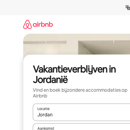
Ga
direct
naar
inhoud
Vakantieverblijven in
Jordanië
Vind en boek bijzondere accommodaties op
Airbnb
Locatie
Wanneer er resultaten beschikbaar zijn, maak je 
Aankomst