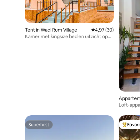
Tent in Wadi Rum Village
Gemiddelde beoordelin
4,97 (30)
Kamer met kingsize bed en uitzicht op
de bergen
Appartem
Loft-app
Superhost
Favor
Superhost
Topfavor