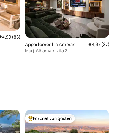
Gemiddelde beoordeling van 4,99 op 5, 85 recensies
4,99 (85)
Appartement in Amman
Gemiddelde beoordelin
4,97 (37)
Marj-Alhamam villa 2
ecensies
Favoriet van gasten
Topfavoriet van gasten