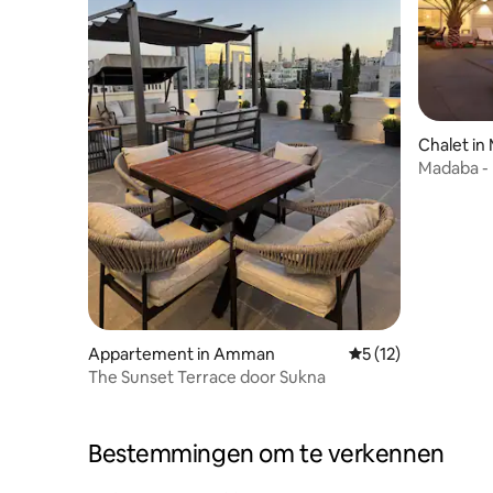
Chalet in
Madaba - 
Zee en de
Appartement in Amman
Gemiddelde beoorde
5 (12)
The Sunset Terrace door Sukna
Bestemmingen om te verkennen