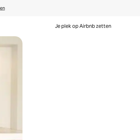
ven
Je plek op Airbnb zetten
en of swipen.