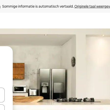
Sommige informatie is automatisch vertaald. 
Originele taal weerge
een keuze met je de pijltjestoetsen omhoog en omlaag, óf door te tikk