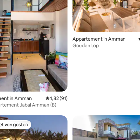
g van 4,97 op 5, 30 recensies
Appartement in Amman
Gouden top
ent in Amman
Gemiddelde beoordeling van 4,82 op 5, 91 r
4,82 (91)
artement Jabal Amman (B)
iet van gasten
iet van gasten