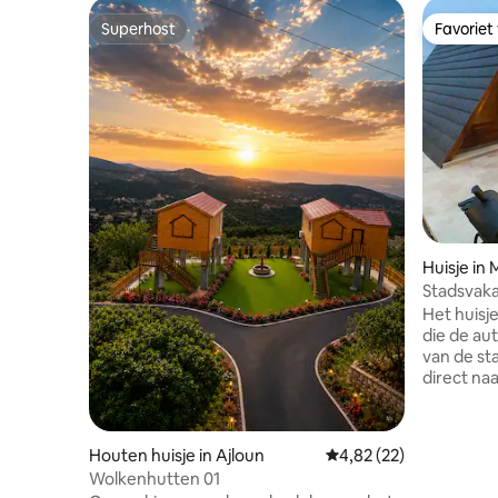
Superhost
Favoriet
Superhost
Favoriet
Huisje in
Stadsvaka
luchthav
Het huisje
die de aut
van de sta
direct naa
de buurt e
nodig hebt tij
200 meter
Houten huisje in Ajloun
Gemiddelde beoordelin
4,82 (22)
benodigdh
Wolkenhutten 01
medisch 