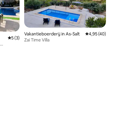
Vakantieboerderij in As-Salt
Gemiddelde beoordelin
4,95 (40)
ecensies
Gemiddelde beoordeling van 5 op 5, 3 recensies
5 (3)
Zai Time Villa
ar de