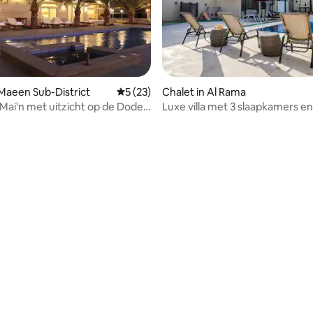
 Maeen Sub-District
Gemiddelde beoordeling van 5 op 5, 23 r
5 (23)
Chalet in Al Rama
Mai'n met uitzicht op de Dode
Luxe villa met 3 slaapkamers en
 Westelijke Jordaanoever
privézwembad - 10 minuten na
Dode Zee
ling van 5 op 5, 12 recensies