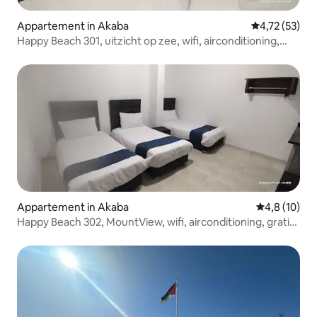
Appartement in Akaba
Gemiddelde be
4,72 (53)
Happy Beach 301, uitzicht op zee, wifi, airconditioning,
gratis parkeergelegenheid
Appartement in Akaba
Gemiddelde b
4,8 (10)
Happy Beach 302, MountView, wifi, airconditioning, gratis
parkeren