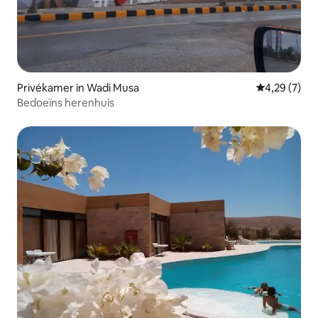
Privékamer in Wadi Musa
Gemiddelde b
4,29 (7)
Bedoeïns herenhuis