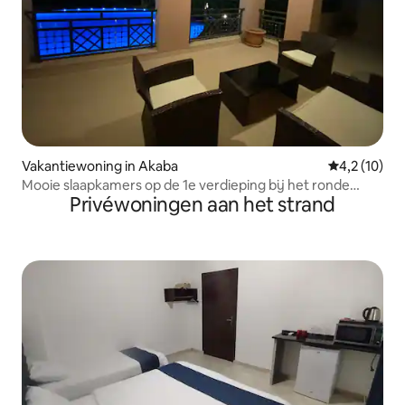
Vakantiewoning in Akaba
Gemiddelde 
4,2 (10)
Mooie slaapkamers op de 1e verdieping bij het ronde
Privéwoningen aan het strand
zwembad