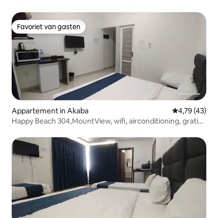
Favoriet van gasten
Favoriet van gasten
Appartement in Akaba
Gemiddelde be
4,79 (43)
Happy Beach 304,MountView, wifi, airconditioning, gratis
parkeren