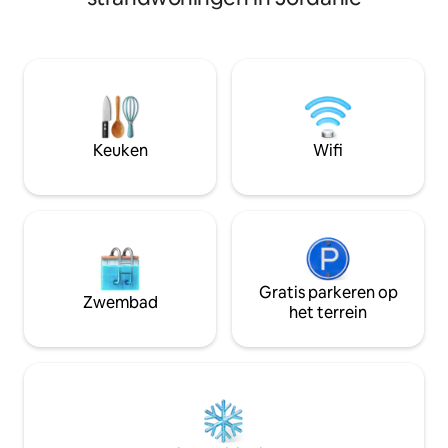
klein bed), is gesc
parketvloeren Inbouwverlichting Nieuw
volwassenen en één
meubilair en sanitair GRATIS toegang tot
ons geeft je toeg
hotelvoorzieningen GRATIS toegang tot
Samarah Luxury Res
het privéstrand van de Rode Zee GRATIS
toegang tot hun 
Aangrenzende Parkeergelegenheid
kuststrand, vers
GRATIS toegang tot de gezondheidsclub
(gedeeld met and
Drie zwembaden (één verwarmd) Acht
vaak praktisch pri
Keuken
Wifi
restaurants en bars
een gemeenschapp
barbecue, een ba
meer!
Gratis parkeren op
Zwembad
het terrein