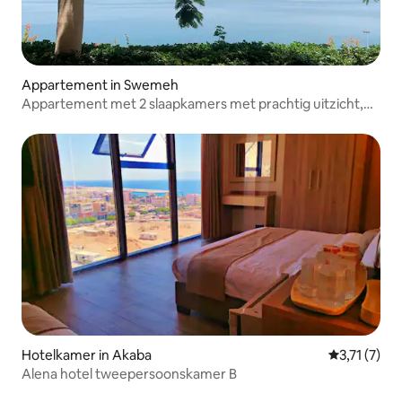
Appartement in Swemeh
Appartement met 2 slaapkamers met prachtig uitzicht,
Bijbelse aanwezigheid, prachtige ervaring en nog veel
meer..
Hotelkamer in Akaba
Gemiddelde 
3,71 (7)
Alena hotel tweepersoonskamer B