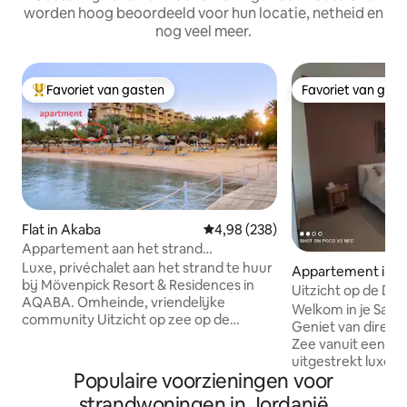
worden hoog beoordeeld voor hun locatie, netheid en
nog veel meer.
Favoriet van gasten
Favoriet van gas
Topfavoriet van gasten
Favoriet van gas
Flat in Akaba
Gemiddelde beoordeling van 4,9
4,98 (238)
Appartement aan het strand
Onbetaalbaar uitzicht op zee
Luxe, privéchalet aan het strand te huur
Appartement in D
bij Mövenpick Resort & Residences in
Uitzicht op de Do
AQABA. Omheinde, vriendelijke
het strand van de
Welkom in je Sam
community Uitzicht op zee op de
Geniet van direct
begane grond (echt uniek) Recente
Zee vanuit een eig
renovatie 2,5 Totaal aantal slaapkamers 2
uitgestrekt luxe reso
Totaal Badkamers Ongeveer 140
Populaire voorzieningen voor
appartement met 
vierkante meter Centrale
met een extra kle
strandwoningen in Jordanië
airconditioning/verwarming Nieuwe