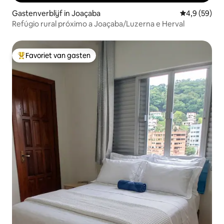
Gastenverblijf in Joaçaba
Gemiddelde b
4,9 (59)
Refúgio rural próximo a Joaçaba/Luzerna e Herval
Favoriet van gasten
Topfavoriet van gasten