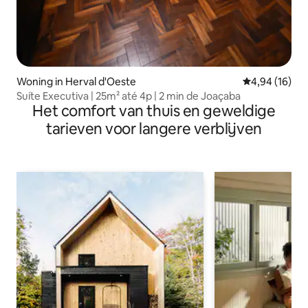
Woning in Herval d'Oeste
Gemiddelde be
4,94 (16)
Suíte Executiva | 25m² até 4p | 2 min de Joaçaba
Het comfort van thuis en geweldige
tarieven voor langere verblijven