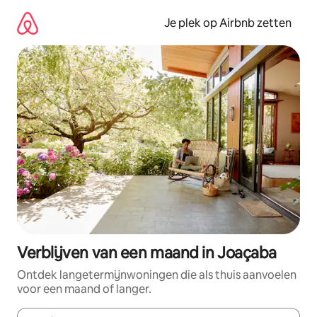
Ga
direct
Je plek op Airbnb zetten
naar
inhoud
Verblijven van een maand in Joaçaba
Ontdek langetermijnwoningen die als thuis aanvoelen
voor een maand of langer.