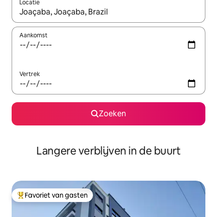
Locatie
Wanneer er resultaten beschikbaar zijn, maak je een keuze met 
Aankomst
Vertrek
Zoeken
Langere verblijven in de buurt
Favoriet van gasten
Topfavoriet van gasten