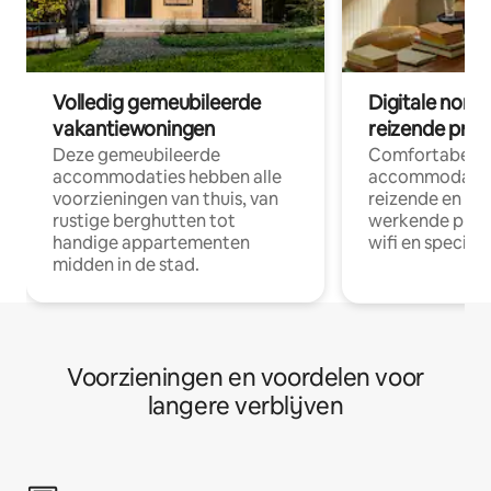
Volledig gemeubileerde
Digitale nom
vakantiewoningen
reizende prof
Deze gemeubileerde
Comfortabele
accommodaties hebben alle
accommodatie
voorzieningen van thuis, van
reizende en op
rustige berghutten tot
werkende profe
handige appartementen
wifi en special
midden in de stad.
Voorzieningen en voordelen voor
langere verblijven