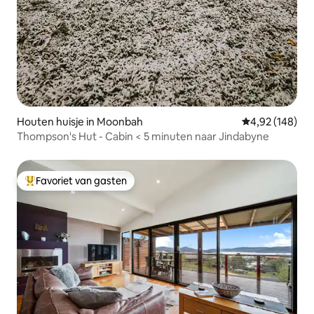
Houten huisje in Moonbah
Gemiddelde beo
4,92 (148)
Thompson's Hut - Cabin < 5 minuten naar Jindabyne
Favoriet van gasten
Topfavoriet van gasten