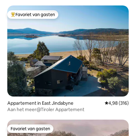
Favoriet van gasten
Topfavoriet van gasten
Appartement in East Jindabyne
Gemiddelde beo
4,98 (316)
Aan het meer@Tiroler Appartement
Favoriet van gasten
Favoriet van gasten