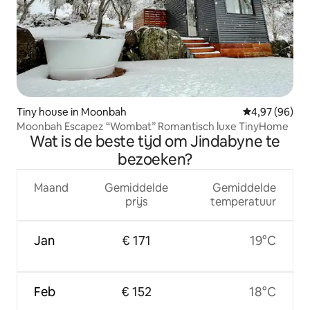
Tiny house in Moonbah
Gemiddelde be
4,97 (96)
Moonbah Escapez “Wombat” Romantisch luxe TinyHome
Wat is de beste tijd om Jindabyne te
bezoeken?
Maand
Gemiddelde
Gemiddelde
prijs
temperatuur
Jan
€ 171
19°C
Feb
€ 152
18°C