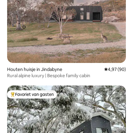
Houten huisje in Jindabyne
Gemiddelde be
4,97 (90)
Rural alpine luxury | Bespoke family cabin
Favoriet van gasten
Topfavoriet van gasten