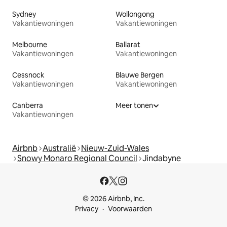
Sydney
Wollongong
Vakantiewoningen
Vakantiewoningen
Melbourne
Ballarat
Vakantiewoningen
Vakantiewoningen
Cessnock
Blauwe Bergen
Vakantiewoningen
Vakantiewoningen
Canberra
Meer tonen
Vakantiewoningen
Airbnb
Australië
Nieuw-Zuid-Wales
Snowy Monaro Regional Council
Jindabyne
© 2026 Airbnb, Inc.
Privacy
Voorwaarden