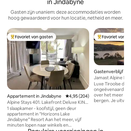
in Jindabyne
Gasten zijn unaniem: deze accommodaties worden
hoog gewaardeerd voor hun locatie, netheid en meer.
Favoriet van gasten
Favoriet van g
Topfavoriet van gasten
Topfavoriet van 
Gastenverblijf in 
byne
Jamast Alpine La
Sauna
Luxe Tiroolse dor
ongeëvenaard pan
over het meer van
Appartement in Jindabyne
Gemiddelde beoordeling van 4,9
4,95 (204)
bergen. Je uitvals
Alpine Stays 401. Lakefront Deluxe KING
Thredbo MTB, viss
Apartment
1 slaapkamer - koofstijl, geen deur
hele jaar door! Ontspan in de privésauna
appartement in "Horizons Lake
na een dag vol av
Jindabyne” Resort Aan het meer, vijf
met pingpong en 
minuten lopen naar winkels en
je. Directe toegan
restaurants Open keuken-lounge-