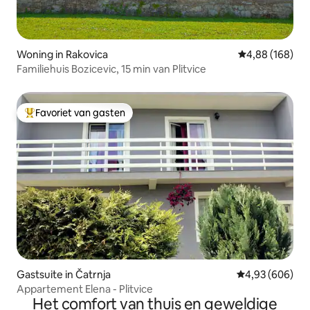
Woning in Rakovica
Gemiddelde beo
4,88 (168)
Familiehuis Bozicevic, 15 min van Plitvice
Favoriet van gasten
Topfavoriet van gasten
Gastsuite in Čatrnja
Gemiddelde beo
4,93 (606)
Appartement Elena - Plitvice
Het comfort van thuis en geweldige