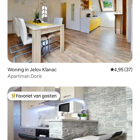
Woning in Jelov Klanac
Gemiddelde be
4,95 (37)
Apartman Doris
Favoriet van gasten
Topfavoriet van gasten