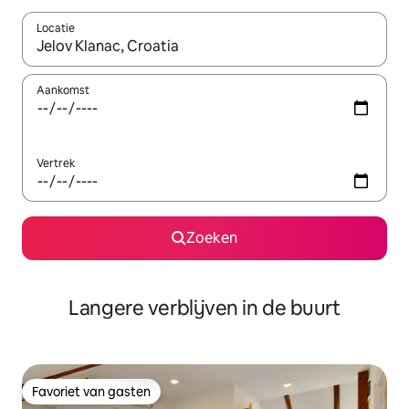
Locatie
Wanneer er resultaten beschikbaar zijn, maak je een keuze met 
Aankomst
Vertrek
Zoeken
Langere verblijven in de buurt
Favoriet van gasten
Favoriet van gasten