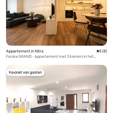
Appartement in Nitra
Gemiddeld
5 (8)
Farska GRAND - appartement met 3 kamers in het
centrum van Nitra
Favoriet van gasten
Favoriet van gasten