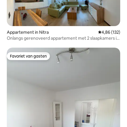
Appartement in Nitra
Gemiddelde beo
4,86 (132)
Onlangs gerenoveerd appartement met 2 slaapkamers in
het centrum van Nitra
Favoriet van gasten
Favoriet van gasten