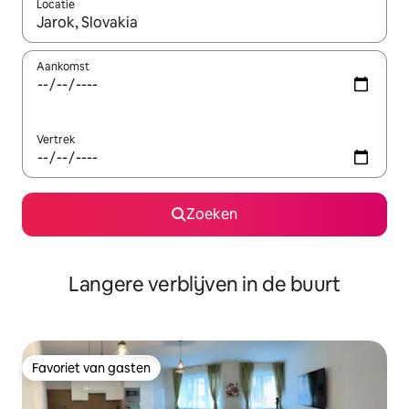
Locatie
Wanneer er resultaten beschikbaar zijn, maak je een keuze met 
Aankomst
Vertrek
Zoeken
Langere verblijven in de buurt
Favoriet van gasten
Favoriet van gasten