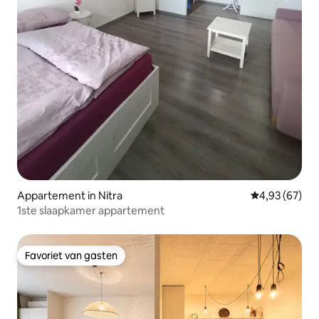
Appartement in Nitra
Gemiddelde be
4,93 (67)
1ste slaapkamer appartement
Favoriet van gasten
Favoriet van gasten