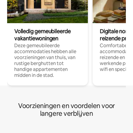
Volledig gemeubileerde
Digitale nom
vakantiewoningen
reizende prof
Deze gemeubileerde
Comfortabele
accommodaties hebben alle
accommodatie
voorzieningen van thuis, van
reizende en op
rustige berghutten tot
werkende profe
handige appartementen
wifi en special
midden in de stad.
Voorzieningen en voordelen voor
langere verblijven