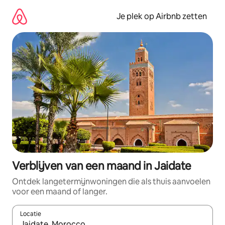
Ga
direct
Je plek op Airbnb zetten
naar
inhoud
Verblijven van een maand in Jaidate
Ontdek langetermijnwoningen die als thuis aanvoelen
voor een maand of langer.
Locatie
Wanneer er resultaten beschikbaar zijn, maak je een keuze met 