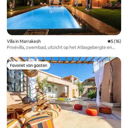
Villa in Marrakesh
Gemiddelde
5 (16)
Privévilla, zwembad, uitzicht op het Atlasgebergte en
ontbijt
Favoriet van gasten
Favoriet van gasten