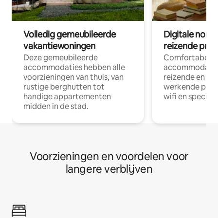
Volledig gemeubileerde
Digitale nom
vakantiewoningen
reizende prof
Deze gemeubileerde
Comfortabele
accommodaties hebben alle
accommodatie
voorzieningen van thuis, van
reizende en op
rustige berghutten tot
werkende profe
handige appartementen
wifi en special
midden in de stad.
Voorzieningen en voordelen voor
langere verblijven