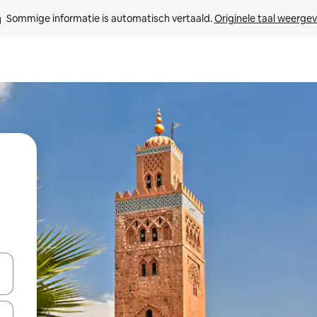
Sommige informatie is automatisch vertaald. 
Originele taal weerge
een keuze met je de pijltjestoetsen omhoog en omlaag, óf door te tikk