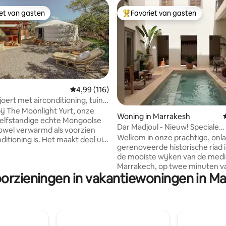
iet van gasten
Favoriet van gasten
iet van gasten
Topfavoriet van gasten
Gemiddelde beoordeling van 4,99 op 5, 116 r
4,99 (116)
oert met airconditioning, tuin
ling van 5 op 5, 17 recensies
n badkamer
j The Moonlight Yurt, onze
Woning in Marrakesh
zelfstandige echte Mongoolse
Dar Madjoul - Nieuw! Speciale
zowel verwarmd als voorzien
openingsprijzen!
Welkom in onze prachtige, onl
ditioning is. Het maakt deel uit
gerenoveerde historische riad 
i Hill, een handgemaakte
de mooiste wijken van de medi
odge verspreid tussen oude
Marrakech, op twee minuten v
n in Sidi Kaouki. We zijn
oorzieningen in vakantiewoningen in Ma
Bahia-paleis en op vijf minuten
 maar beschut op een heuvel
kloppende hart van Marrakech,
ar km van het dorp en 20
Jemaa El Fna-plein. De riad is exclusief
open naar het strand/surfen.
beschikbaar voor jou en je reis
n biedt uitzicht over de
Geniet van je eigen prachtige
het bos en de oceaan. Breng je
en dakterras in volledige privacy. H
r met chillen en zonnebaden