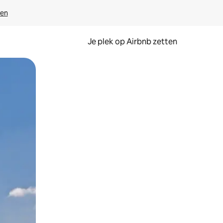
ven
Je plek op Airbnb zetten
en of swipen.