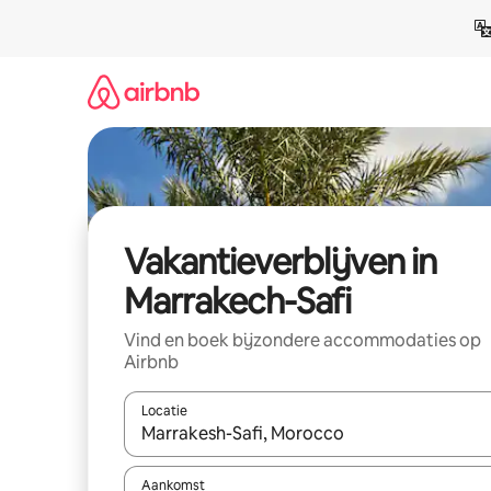
Ga
direct
naar
inhoud
Vakantieverblijven in
Marrakech-Safi
Vind en boek bijzondere accommodaties op
Airbnb
Locatie
Wanneer er resultaten beschikbaar zijn, maak je 
Aankomst