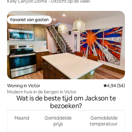
Kelly Canyon Dome - Uitzicht op de vallei
Favoriet van gasten
Favoriet van gasten
Woning in Victor
Gemiddelde be
4,94 (54)
Modern huis in de bergen in Victor
Wat is de beste tijd om Jackson te
bezoeken?
Maand
Gemiddelde
Gemiddelde
prijs
temperatuur