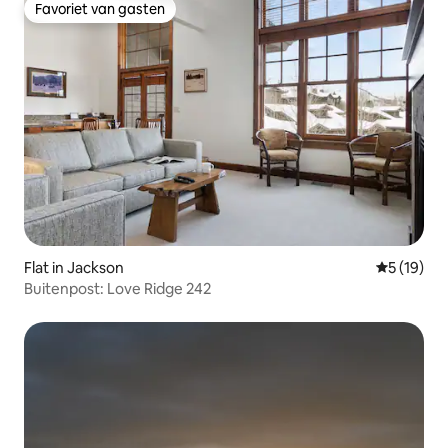
Favoriet van gasten
Favoriet van gasten
Flat in Jackson
Gemiddelde
5 (19)
Buitenpost: Love Ridge 242