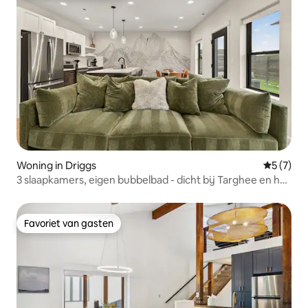
Woning in Driggs
Gemiddeld
5 (7)
3 slaapkamers, eigen bubbelbad - dicht bij Targhee en het
centrum
Favoriet van gasten
Favoriet van gasten