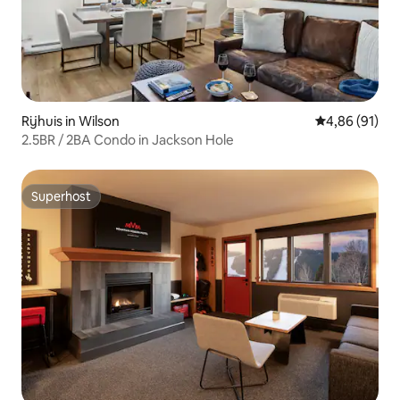
Rijhuis in Wilson
Gemiddelde be
4,86 (91)
2.5BR / 2BA Condo in Jackson Hole
Superhost
Superhost