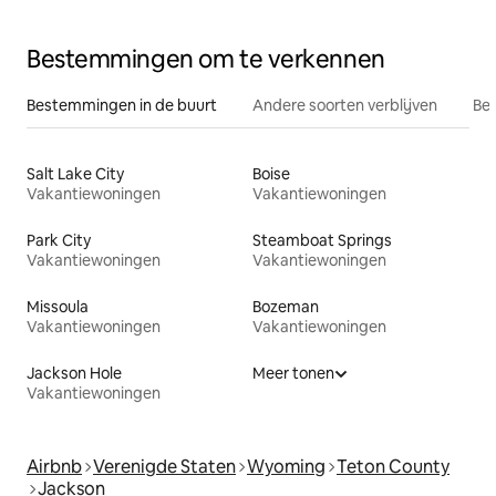
Bestemmingen om te verkennen
Bestemmingen in de buurt
Andere soorten verblijven
Bes
Salt Lake City
Boise
Vakantiewoningen
Vakantiewoningen
Park City
Steamboat Springs
Vakantiewoningen
Vakantiewoningen
Missoula
Bozeman
Vakantiewoningen
Vakantiewoningen
Jackson Hole
Meer tonen
Vakantiewoningen
Airbnb
Verenigde Staten
Wyoming
Teton County
Jackson