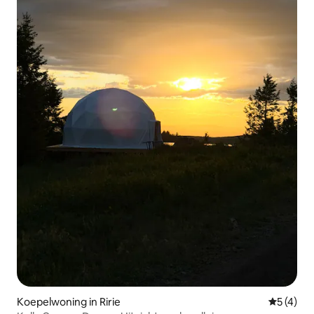
Koepelwoning in Ririe
Gemiddeld
5 (4)