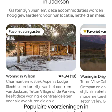
in Jackson
Gasten zijn unaniem: deze accommodaties worden
hoog gewaardeerd voor hun locatie, netheid en meer.
Favoriet van gasten
Favoriet van g
Favoriet van gasten
Topfavoriet van 
Woning in Wilson
Gemiddelde beoordeling van 4,
4,94 (18)
Woning in Driggs
Charmant en rustiek Aspen's Lodge
Teton View Cabin: Nieuwbouw + Stijlvo
Design
Slechts een kort ritje van het centrum
Ontspan en ontspa
van Jackson, Teton Village of de Parken,
stijlvolle ruimte. 
heeft deze woning je centraal gelegen
moderne toevlucht
voor alle avonturen die op je
Teton Valley. Gele
Populaire voorzieningen in
vakantieagenda staan. Deze historische
met vrij uitzicht op
blokhut biedt bescheiden comfort met
je eigen avontuur 