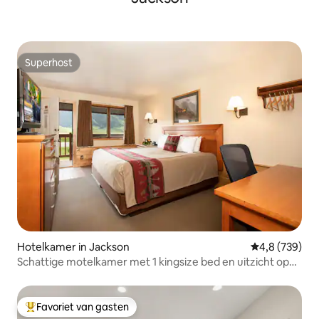
Superhost
Superhost
Hotelkamer in Jackson
Gemiddelde be
4,8 (739)
Schattige motelkamer met 1 kingsize bed en uitzicht op
de bergen
Favoriet van gasten
Topfavoriet van gasten