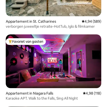
Appartement in St. Catharines
Gemiddelde beo
4,94 (589)
verborgen juweeltje retraite-HotTub, Iglo & filmkamer
Favoriet van gasten
Topfavoriet van gasten
Appartement in Niagara Falls
Gemiddelde beo
4,98 (118)
Karaoke APT. Walk to the Falls, Sing All Night