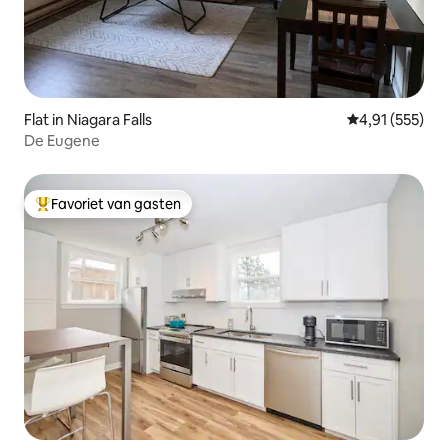
Flat in Niagara Falls
Gemiddelde beo
4,91 (555)
De Eugene
Favoriet van gasten
Topfavoriet van gasten