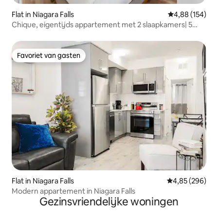
Flat in Niagara Falls
Gemiddelde beo
4,88 (154)
Chique, eigentijds appartement met 2 slaapkamers| 5
minuten naar de watervallen
Favoriet van gasten
Favoriet van gasten
Flat in Niagara Falls
Gemiddelde beo
4,85 (296)
Modern appartement in Niagara Falls
Gezinsvriendelijke woningen