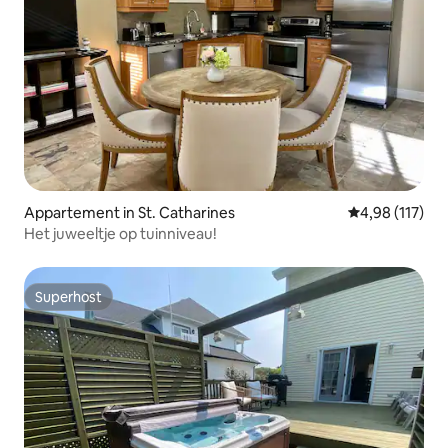
Appartement in St. Catharines
Gemiddelde beo
4,98 (117)
Het juweeltje op tuinniveau!
Superhost
Superhost