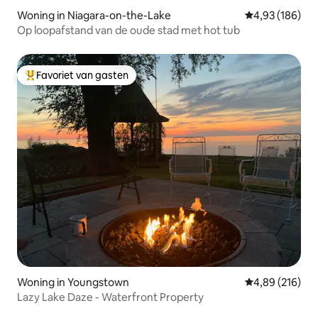
Woning in Niagara-on-the-Lake
Gemiddelde beo
4,93 (186)
Op loopafstand van de oude stad met hot tub
Favoriet van gasten
Topfavoriet van gasten
Woning in Youngstown
Gemiddelde beo
4,89 (216)
Lazy Lake Daze - Waterfront Property