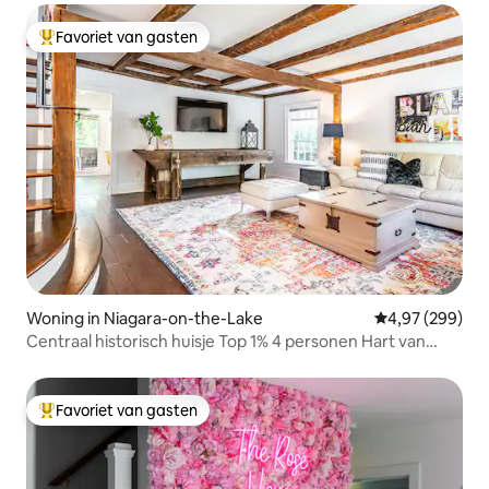
Favoriet van gasten
Topfavoriet van gasten
Woning in Niagara-on-the-Lake
Gemiddelde beo
4,97 (299)
Centraal historisch huisje Top 1% 4 personen Hart van
NOTL
Favoriet van gasten
Topfavoriet van gasten