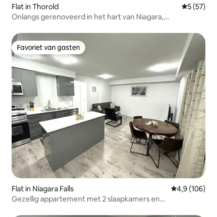
Flat in Thorold
Gemiddelde
5 (57)
Onlangs gerenoveerd in het hart van Niagara,
appartement 1
Favoriet van gasten
Favoriet van gasten
Flat in Niagara Falls
Gemiddelde be
4,9 (106)
Gezellig appartement met 2 slaapkamers en
parkeergelegenheid in Niagara Falls