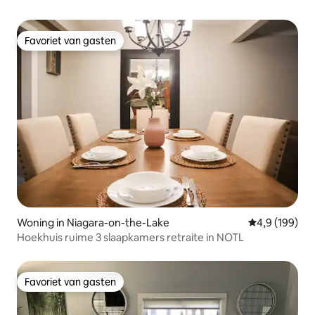
Favoriet van gasten
Favoriet van gasten
Woning in Niagara-on-the-Lake
Gemiddelde be
4,9 (199)
Hoekhuis ruime 3 slaapkamers retraite in NOTL
Favoriet van gasten
Favoriet van gasten