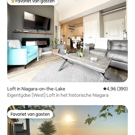
Favoriet van gasten
Topfavoriet van gasten
Loft in Niagara-on-the-Lake
Gemiddelde beo
4,96 (390)
Eigentijdse [West] Loft in het historische Niagara
Favoriet van gasten
Favoriet van gasten