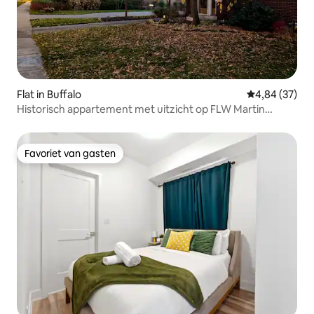
Flat in Buffalo
Gemiddelde be
4,84 (37)
Historisch appartement met uitzicht op FLW Martin
House
Favoriet van gasten
Favoriet van gasten