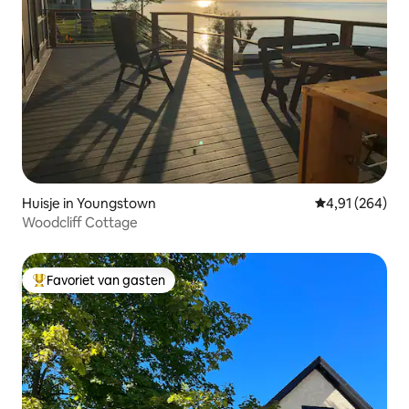
Huisje in Youngstown
Gemiddelde beo
4,91 (264)
Woodcliff Cottage
Favoriet van gasten
Topfavoriet van gasten