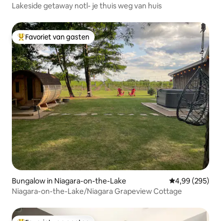
Lakeside getaway notl- je thuis weg van huis
Favoriet van gasten
Topfavoriet van gasten
Bungalow in Niagara-on-the-Lake
Gemiddelde beo
4,99 (295)
Niagara-on-the-Lake/Niagara Grapeview Cottage