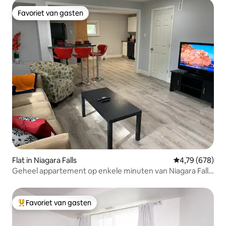
Favoriet van gasten
Favoriet van gasten
Flat in Niagara Falls
Gemiddelde beo
4,79 (678)
Geheel appartement op enkele minuten van Niagara Falls
(VS)
Favoriet van gasten
Topfavoriet van gasten