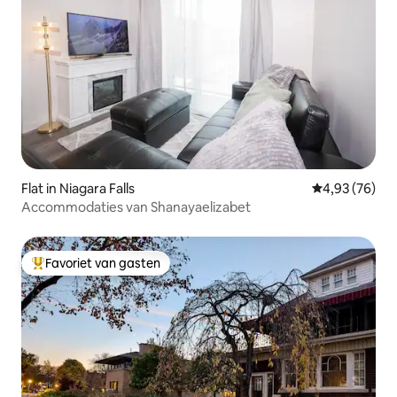
Flat in Niagara Falls
Gemiddelde be
4,93 (76)
Accommodaties van Shanayaelizabet
Favoriet van gasten
Topfavoriet van gasten