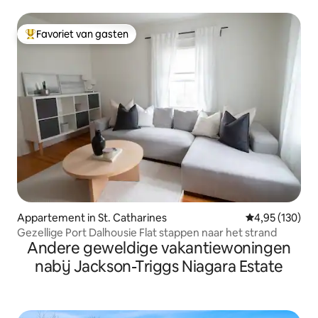
koppels Falls/Casino
Favoriet van gasten
Topfavoriet van gasten
Appartement in St. Catharines
Gemiddelde beo
4,95 (130)
Gezellige Port Dalhousie Flat stappen naar het strand
Andere geweldige vakantiewoningen
nabij Jackson-Triggs Niagara Estate