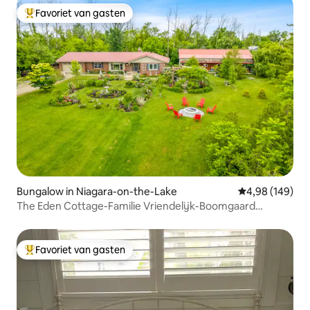
Favoriet van gasten
Topfavoriet van gasten
Bungalow in Niagara-on-the-Lake
Gemiddelde beo
4,98 (149)
The Eden Cottage-Familie Vriendelijk-Boomgaard
Uitzicht-Sauna
Favoriet van gasten
Topfavoriet van gasten