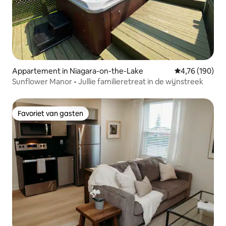
Appartement in Niagara-on-the-Lake
Gemiddelde beo
4,76 (190)
Sunflower Manor • Jullie familieretreat in de wijnstreek
Favoriet van gasten
Favoriet van gasten