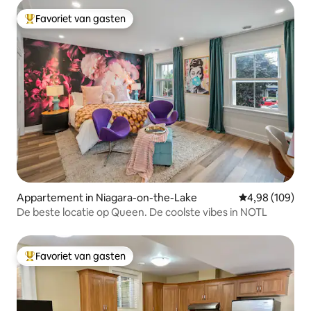
Favoriet van gasten
Topfavoriet van gasten
Appartement in Niagara-on-the-Lake
Gemiddelde beo
4,98 (109)
De beste locatie op Queen. De coolste vibes in NOTL
Favoriet van gasten
Topfavoriet van gasten