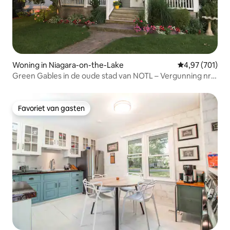
Woning in Niagara-on-the-Lake
Gemiddelde beo
4,97 (701)
Green Gables in de oude stad van NOTL – Vergunning nr.
080-2026
Favoriet van gasten
Favoriet van gasten