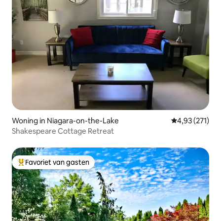
Woning in Niagara-on-the-Lake
Gemiddelde beo
4,93 (271)
Shakespeare Cottage Retreat
Favoriet van gasten
Topfavoriet van gasten