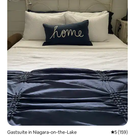
Gastsuite in Niagara-on-the-Lake
Gemiddelde 
5 (159)