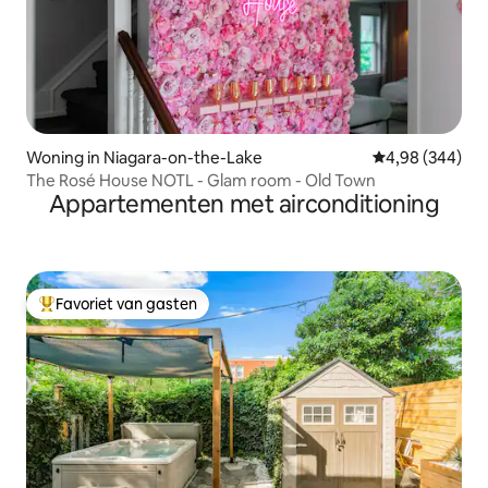
Woning in Niagara-on-the-Lake
Gemiddelde beo
4,98 (344)
The Rosé House NOTL - Glam room - Old Town
Appartementen met airconditioning
Favoriet van gasten
Topfavoriet van gasten