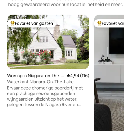
hoog gewaardeerd voor hun locatie, netheid en meer.
Favoriet van gasten
Favoriet van g
Topfavoriet van gasten
Topfavoriet van 
Woning in Niagara-on-the-L
Gemiddelde beoordeling van 4,9
4,94 (116)
ake
Waterkant Niagara-On-The-Lake
Vineyard Farmhouse
Ervaar deze dromerige boerderij met
een prachtige seizoensgebonden
wijngaard en uitzicht op het water,
gelegen tussen de Niagara River en
Inniskillin Winery. Geniet van een stijlvol
eigentijds interieur, een gezellige
gashaard en een badkuip op pootjes.
Perfect gelegen bij de beste