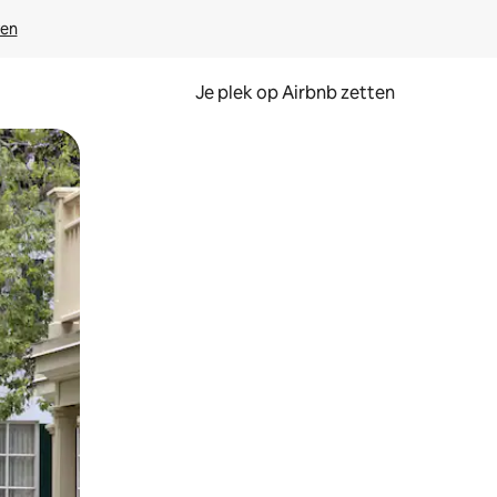
ven
Je plek op Airbnb zetten
en of swipen.