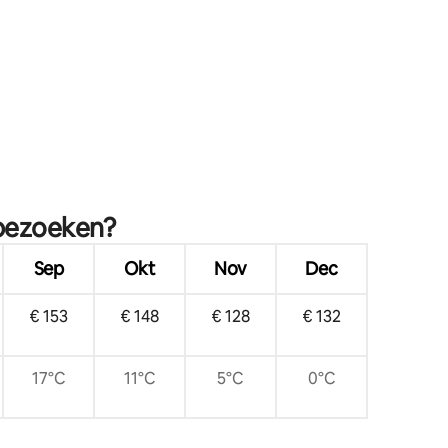
personen Hart van NOTL
ecensies
 bezoeken?
Sep
Okt
Nov
Dec
€ 153
€ 148
€ 128
€ 132
17°C
11°C
5°C
0°C