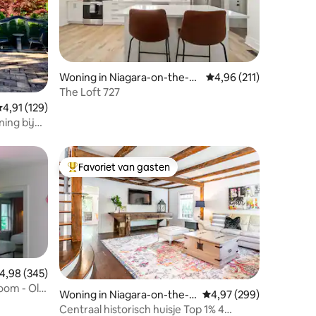
ecensies
Woning in Niagara-on-the-La
Gemiddelde beoordelin
4,96 (211)
ke
The Loft 727
emiddelde beoordeling van 4,91 op 5, 129 recensies
4,91 (129)
ning bij
Favoriet van gasten
Topfavoriet van gasten
emiddelde beoordeling van 4,98 op 5, 345 recensies
4,98 (345)
oom - Old
Woning in Niagara-on-the-L
Gemiddelde beoordeling
4,97 (299)
ake
Centraal historisch huisje Top 1% 4