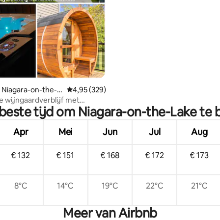
 Niagara-on-the-L
Gemiddelde beoordeling van 4,95 op 5, 329 r
4,95 (329)
 wijngaardverblijf met
 beste tijd om Niagara-on-the-Lake te
 + voorzieningen!
Apr
Mei
Jun
Jul
Aug
€ 132
€ 151
€ 168
€ 172
€ 173
8°C
14°C
19°C
22°C
21°C
Meer van Airbnb