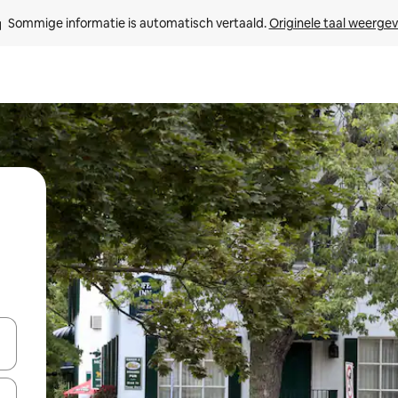
Sommige informatie is automatisch vertaald. 
Originele taal weerge
een keuze met je de pijltjestoetsen omhoog en omlaag, óf door te tikk