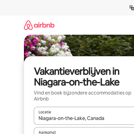
Ga
direct
naar
inhoud
Vakantieverblijven in
Niagara-on-the-Lake
Vind en boek bijzondere accommodaties op
Airbnb
Locatie
Wanneer er resultaten beschikbaar zijn, maak je 
Aankomst