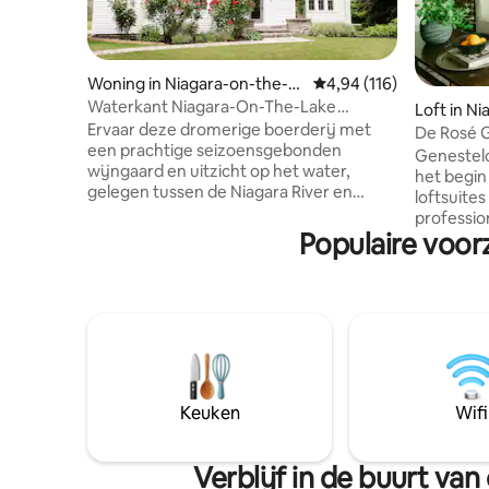
Woning in Niagara-on-the-L
Gemiddelde beoordeling
4,94 (116)
ake
Waterkant Niagara-On-The-Lake
Loft in N
Vineyard Farmhouse
Ervaar deze dromerige boerderij met
De Rosé G
een prachtige seizoensgebonden
van St. Da
Genesteld
wijngaard en uitzicht op het water,
het begin
gelegen tussen de Niagara River en
loftsuites
Inniskillin Winery. Geniet van een stijlvol
professio
eigentijds interieur, een gezellige
Populaire voor
winnaar v
gashaard en een badkuip op pootjes.
Marcy Mus
Perfect gelegen bij de beste
van het h
wijngaarden en Niagara-trail, op enkele
Niagara-o
minuten van de historische oude stad, is
prachtige
deze retraite met 3 slaapkamers en 3
van de pr
badkamers ideaal voor groepsuitjes,
Grist, Ju
bruidsfeesten en speciale
Fire Hall
gelegenheden. *Beschrijving van de
minuten v
Keuken
Wifi
accommodatie met uitzicht op
natuurpad
bruiloften IG/TT: @willowfarmhousenotl
winkels, 
NOTL STR-licentienummer 079-2022
Verblijf in de buurt v