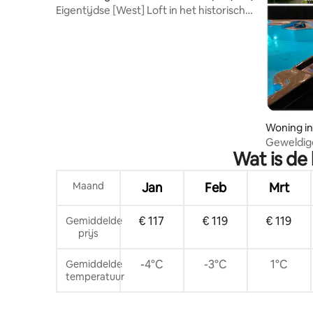
Eigentijdse [West] Loft in het historische
Niagara
Woning in
ake
Geweldige
Wat is de
bubbelbad
Maand
Jan
Feb
Mrt
€ 117
€ 119
€ 119
Gemiddelde
prijs
-4°C
-3°C
1°C
Gemiddelde
temperatuur