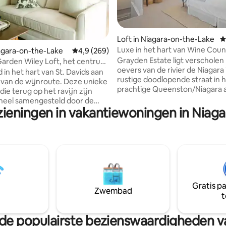
 van 4,94 op 5, 116 recensies
Loft in Niagara-on-the-Lake
G
Luxe in het hart van Wine Coun
iagara-on-the-Lake
Gemiddelde beoordeling van 4,9 op 5, 269 r
4,9 (269)
Grayden Estate ligt verscholen
arden Wiley Loft, het centrum
oevers van de rivier de Niagara
vids
 in het hart van St. Davids aan
rustige doodlopende straat in 
 van de wijnroute. Deze unieke
prachtige Queenston/Niagara 
 die terug op het ravijn zijn
meer. Grayden Estate ligt op een klein
neel samengesteld door de
eindje rijden van de oude binn
zieningen in vakantiewoningen in Niag
an Canada 's Next Designer,
op een paar minuten lopen of f
sari. Op tien minuten rijden
naar wijnhuizen van wereldklas
istorische centrum van
kunstgalerijen, boerenmarkten
n-the-Lake of naar de
wandelpaden, parken en de wa
 Niagara Falls. Op loopafstand
Het is de ideale locatie voor een
estigieuze Ravine Winery, The
uitje voor iedereen die zich wil
nction Coffee Bar en The Old
overgeven aan het eenvoudige,
 Restaurant. Gelegen op enkele
leven. Gratis tourfietsen beschikbaar
Gratis p
an wijnmakerijen, golfbanen,
Zwembad
voor gebruik. Lic # 112-2023
t
en, restaurants, restaurants,
winkels en meer!
an de populairste bezienswaardigheden 