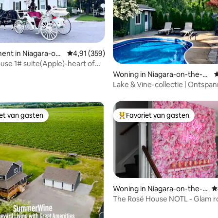
ent in Niagara-on-
Gemiddelde beoordeling van 4,91 op 5, 359 r
4,91 (359)
use 1# suite(Apple)-heart of
eling van 5 op 5, 8 recensies
Woning in Niagara-on-the-La
G
ke
Lake & Vine-collectie | Ontspan
het zwembad
iet van gasten
Favoriet van gasten
iet van gasten
Topfavoriet van gasten
Woning in Niagara-on-the-L
G
ake
The Rosé House NOTL - Glam r
Town
 van 4,96 op 5, 390 recensies