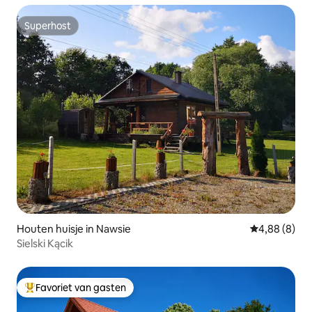
Superhost
Superhost
Houten huisje in Nawsie
Gemiddelde b
4,88 (8)
Sielski Kącik
Favoriet van gasten
Topfavoriet van gasten