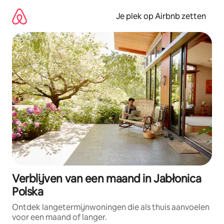
Ga
direct
Je plek op Airbnb zetten
naar
inhoud
Verblijven van een maand in Jabłonica
Polska
Ontdek langetermijnwoningen die als thuis aanvoelen
voor een maand of langer.