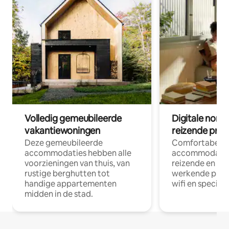
Volledig gemeubileerde
Digitale nom
vakantiewoningen
reizende prof
Deze gemeubileerde
Comfortabele
accommodaties hebben alle
accommodatie
voorzieningen van thuis, van
reizende en op
rustige berghutten tot
werkende profe
handige appartementen
wifi en special
midden in de stad.