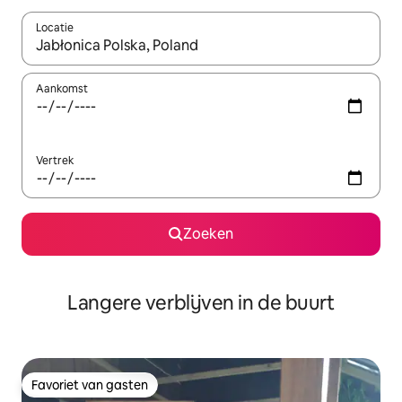
Locatie
Wanneer er resultaten beschikbaar zijn, maak je een keuze met 
Aankomst
Vertrek
Zoeken
Langere verblijven in de buurt
Favoriet van gasten
Favoriet van gasten