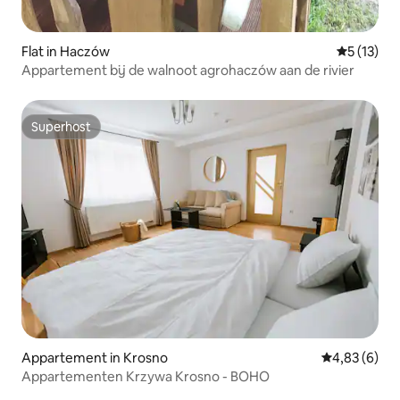
Flat in Haczów
Gemiddeld
5 (13)
Appartement bij de walnoot agrohaczów aan de rivier
Superhost
Superhost
Appartement in Krosno
Gemiddelde b
4,83 (6)
Appartementen Krzywa Krosno - BOHO