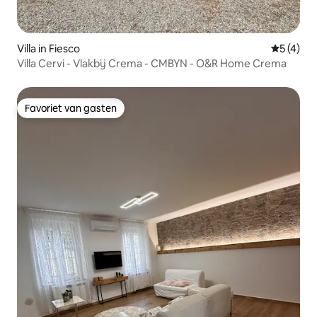
Villa in Fiesco
Gemiddeld
5 (4)
Villa Cervi - Vlakbij Crema - CMBYN - O&R Home Crema
Favoriet van gasten
Favoriet van gasten