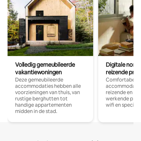
Volledig gemeubileerde
Digitale nom
vakantiewoningen
reizende prof
Deze gemeubileerde
Comfortabele
accommodaties hebben alle
accommodatie
voorzieningen van thuis, van
reizende en op
rustige berghutten tot
werkende profe
handige appartementen
wifi en special
midden in de stad.