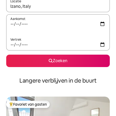
Locatie
Wanneer er resultaten beschikbaar zijn, maak je een keuze met 
Aankomst
Vertrek
Zoeken
Langere verblijven in de buurt
Favoriet van gasten
Topfavoriet van gasten