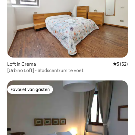
Loft in Crema
Gemiddelde
5 (52)
[Urbino Loft] - Stadscentrum te voet
Favoriet van gasten
Favoriet van gasten