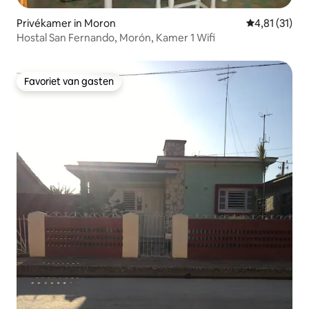
Privékamer in Moron
Gemiddelde b
4,81 (31)
Hostal San Fernando, Morón, Kamer 1 Wifi
Favoriet van gasten
Favoriet van gasten