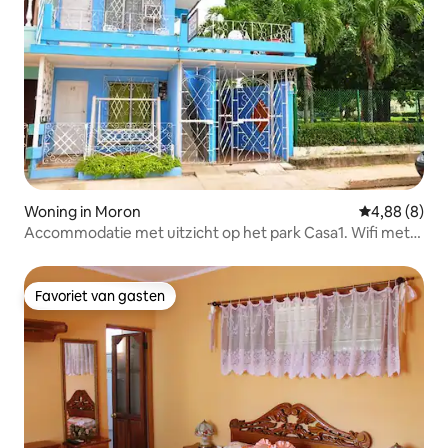
Woning in Moron
Gemiddelde b
4,88 (8)
Accommodatie met uitzicht op het park Casa1. Wifi met
Nauta
Favoriet van gasten
Favoriet van gasten