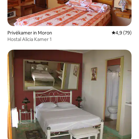
Privékamer in Moron
Gemiddelde b
4,9 (79)
Hostal Alicia Kamer 1