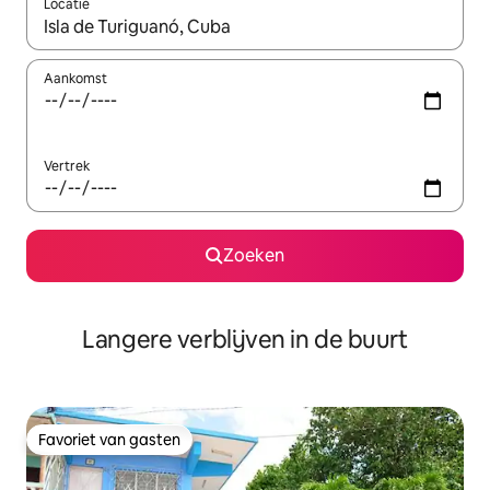
Locatie
Wanneer er resultaten beschikbaar zijn, maak je een keuze met 
Aankomst
Vertrek
Zoeken
Langere verblijven in de buurt
Favoriet van gasten
Favoriet van gasten