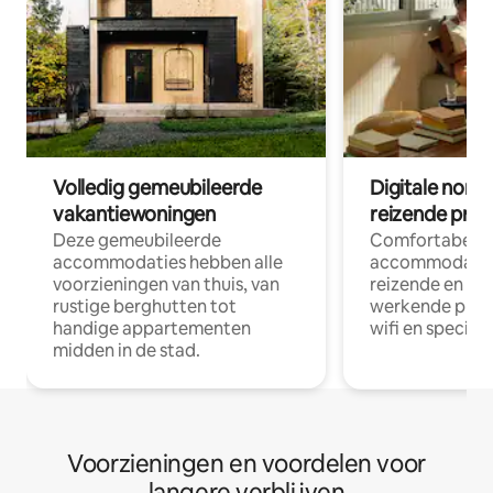
Volledig gemeubileerde
Digitale nom
vakantiewoningen
reizende prof
Deze gemeubileerde
Comfortabele
accommodaties hebben alle
accommodatie
voorzieningen van thuis, van
reizende en op
rustige berghutten tot
werkende profe
handige appartementen
wifi en special
midden in de stad.
Voorzieningen en voordelen voor
langere verblijven