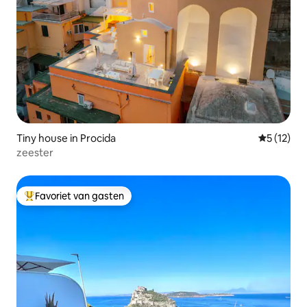
Tiny house in Procida
Gemiddeld
5 (12)
zeester
Favoriet van gasten
Topfavoriet van gasten