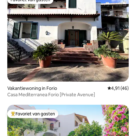
Favoriet van gasten
Vakantiewoning in Forio
Gemiddelde be
4,91 (46)
Casa Mediterranea Forio [Private Avenue]
Favoriet van gasten
Topfavoriet van gasten