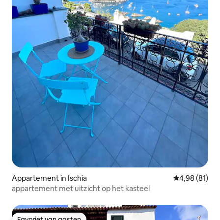
Appartement in Ischia
Gemiddelde be
4,98 (81)
appartement met uitzicht op het kasteel
Favoriet van gasten