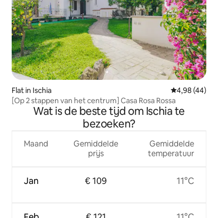
Flat in Ischia
Gemiddelde be
4,98 (44)
[Op 2 stappen van het centrum] Casa Rosa Rossa
Wat is de beste tijd om Ischia te
bezoeken?
Maand
Gemiddelde
Gemiddelde
prijs
temperatuur
Jan
€ 109
11°C
Feb
€ 121
11°C