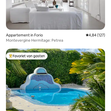
Appartement in Forio
Gemiddelde beo
4,84 (127)
Montevergine Hermitage: Petrea
Favoriet van gasten
Topfavoriet van gasten