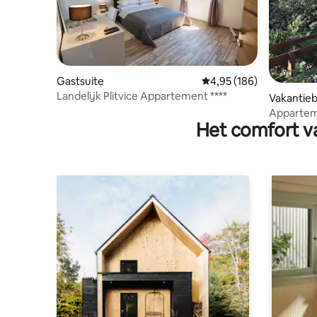
Gastsuite
Gemiddelde beoordeling
4,95 (186)
Landelijk Plitvice Appartement ****
Vakantieb
Appartem
Het comfort va