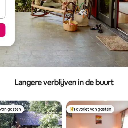
Langere verblijven in de buurt
 van gasten
Favoriet van gasten
 van gasten
Topfavoriet van gasten