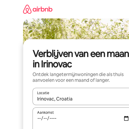
Ga
direct
naar
inhoud
Verblijven van een maa
in Irinovac
Ontdek langetermijnwoningen die als thuis
aanvoelen voor een maand of langer.
Locatie
Wanneer er resultaten beschikbaar zijn, maak je 
Aankomst