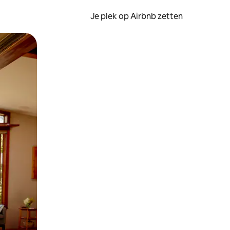
Je plek op Airbnb zetten
en of swipen.