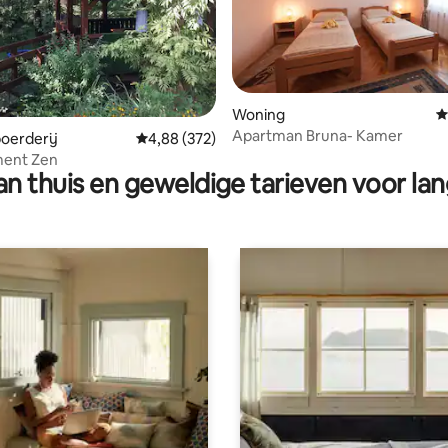
 van 4,95 op 5, 186 recensies
Woning
G
Apartman Bruna- Kamer
oerderij
Gemiddelde beoordeling van 4,88 op 5, 372 r
4,88 (372)
ent Zen
n thuis en geweldige tarieven voor lan