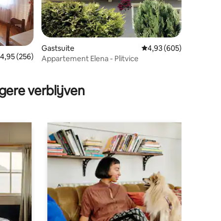
Gastsuite
Gemiddelde beoordeling
4,93 (605)
emiddelde beoordeling van 4,95 op 5, 256 recensies
4,95 (256)
Appartement Elena - Plitvice
ecensies
gere verblijven