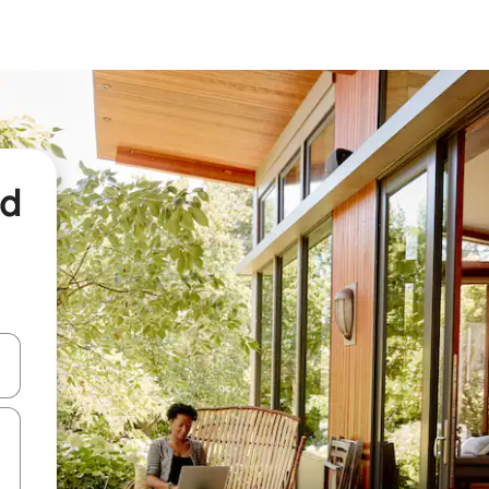
nd
een keuze met je de pijltjestoetsen omhoog en omlaag, óf door te tikk