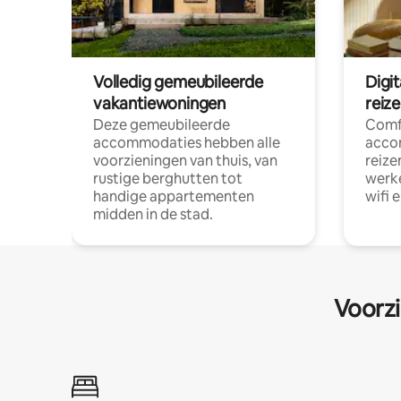
Volledig gemeubileerde
Digi
vakantiewoningen
reiz
Deze gemeubileerde
Comf
accommodaties hebben alle
acco
voorzieningen van thuis, van
reize
rustige berghutten tot
werke
handige appartementen
wifi 
midden in de stad.
Voorzi