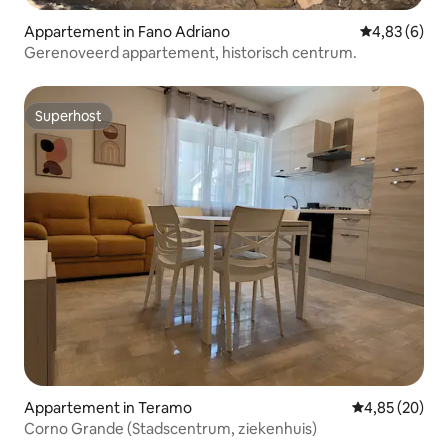
Appartement in Fano Adriano
Gemiddelde b
4,83 (6)
Gerenoveerd appartement, historisch centrum.
Superhost
Superhost
Appartement in Teramo
Gemiddelde be
4,85 (20)
Corno Grande (Stadscentrum, ziekenhuis)