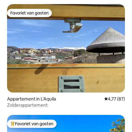
Favoriet van gasten
Favoriet van gasten
Appartement in L'Aquila
Gemiddelde be
4,77 (87)
Zolderappartement
Favoriet van gasten
Topfavoriet van gasten