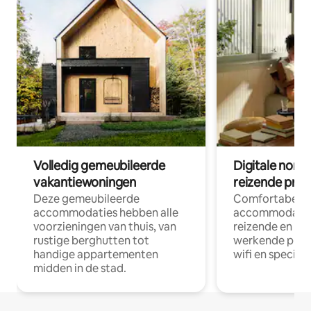
Volledig gemeubileerde
Digitale nom
vakantiewoningen
reizende prof
Deze gemeubileerde
Comfortabele
accommodaties hebben alle
accommodatie
voorzieningen van thuis, van
reizende en op
rustige berghutten tot
werkende profe
handige appartementen
wifi en special
midden in de stad.