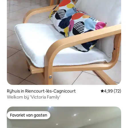
Rijhuis in Riencourt-lès-Cagnicourt
Gemiddelde be
4,99 (72)
Welkom bij 'Victoria Family'
Favoriet van gasten
Favoriet van gasten