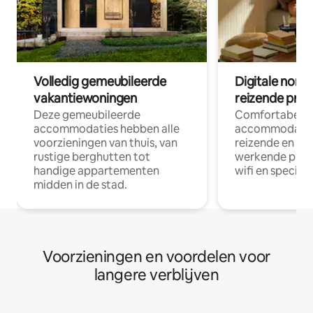
Volledig gemeubileerde
Digitale nom
vakantiewoningen
reizende prof
Deze gemeubileerde
Comfortabele
accommodaties hebben alle
accommodatie
voorzieningen van thuis, van
reizende en op
rustige berghutten tot
werkende profe
handige appartementen
wifi en special
midden in de stad.
Voorzieningen en voordelen voor
langere verblijven