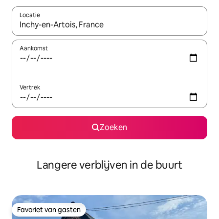
Locatie
Wanneer er resultaten beschikbaar zijn, maak je een keuze met 
Aankomst
Vertrek
Zoeken
Langere verblijven in de buurt
Favoriet van gasten
Favoriet van gasten