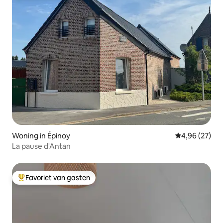
Woning in Épinoy
Gemiddelde be
4,96 (27)
La pause d'Antan
Favoriet van gasten
Topfavoriet van gasten