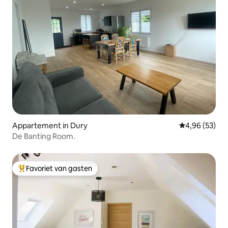
Appartement in Dury
Gemiddelde be
4,96 (53)
De Banting Room.
Favoriet van gasten
Topfavoriet van gasten