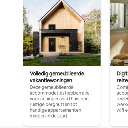
Volledig gemeubileerde
Digi
vakantiewoningen
reiz
Deze gemeubileerde
Comf
accommodaties hebben alle
acco
voorzieningen van thuis, van
reize
rustige berghutten tot
werke
handige appartementen
wifi 
midden in de stad.