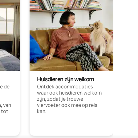
Huisdieren zijn welkom
e de
Ontdek accommodaties
waar ook huisdieren welkom
zijn, zodat je trouwe
, van
viervoeter ook mee op reis
 tot
kan.