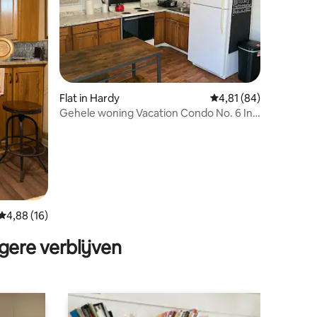
ecensies
Flat in Hardy
Gemiddelde beoordelin
4,81 (84)
Gehele woning Vacation Condo No. 6 In
de buurt van Spring River
Gemiddelde beoordeling van 4,88 op 5, 16 recensies
4,88 (16)
gere verblijven