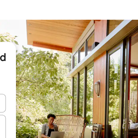
nd
een keuze met je de pijltjestoetsen omhoog en omlaag, óf door te tikk