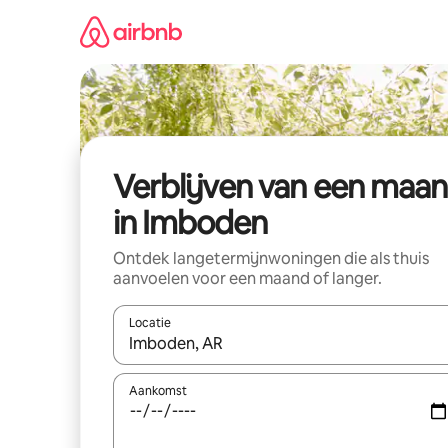
Ga
direct
naar
inhoud
Verblijven van een maa
in Imboden
Ontdek langetermijnwoningen die als thuis
aanvoelen voor een maand of langer.
Locatie
Wanneer er resultaten beschikbaar zijn, maak je 
Aankomst