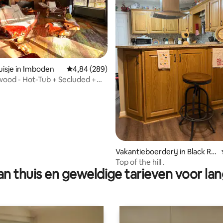
g van 4,98 op 5, 48 recensies
isje in Imboden
Gemiddelde beoordeling van 4,84 op 5, 289 r
4,84 (289)
wood - Hot-Tub + Secluded +
t
Vakantieboerderij in Black Ro
ck
Top of the hill .
n thuis en geweldige tarieven voor lan