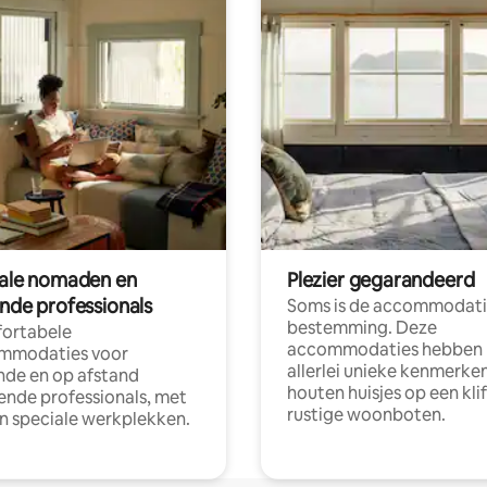
tale nomaden en
Plezier gegarandeerd
ende professionals
Soms is de accommodati
bestemming. Deze
ortabele
accommodaties hebben
mmodaties voor
allerlei unieke kenmerken
nde en op afstand
houten huisjes op een klif
nde professionals, met
rustige woonboten.
en speciale werkplekken.