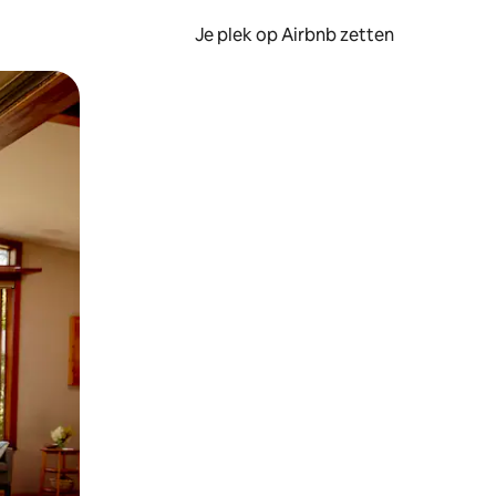
Je plek op Airbnb zetten
en of swipen.