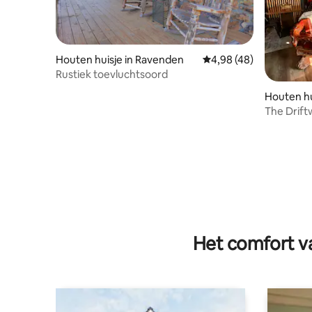
Houten huisje in Ravenden
Gemiddelde beoordelin
4,98 (48)
Rustiek toevluchtsoord
Houten hu
The Drift
Riverfron
Het comfort va