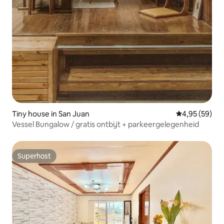
Tiny house in San Juan
Gemiddelde be
4,95 (59)
Vessel Bungalow / gratis ontbijt + parkeergelegenheid
Superhost
Superhost