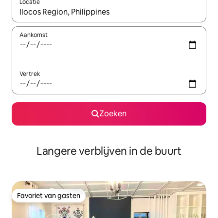
Locatie
Wanneer er resultaten beschikbaar zijn, maak je een keuze met 
Aankomst
Vertrek
Zoeken
Langere verblijven in de buurt
Favoriet van gasten
Favoriet van gasten