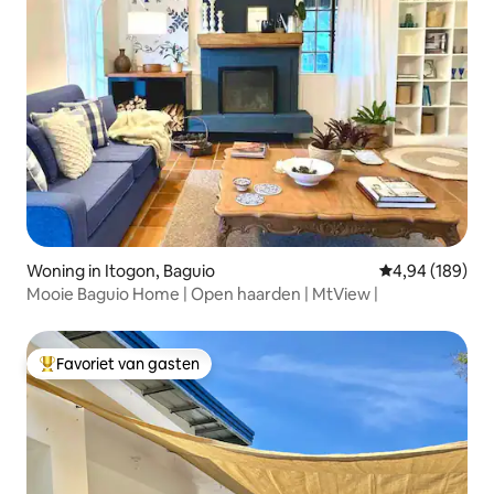
Woning in Itogon, Baguio
Gemiddelde beo
4,94 (189)
Mooie Baguio Home | Open haarden | MtView |
Favoriet van gasten
Topfavoriet van gasten