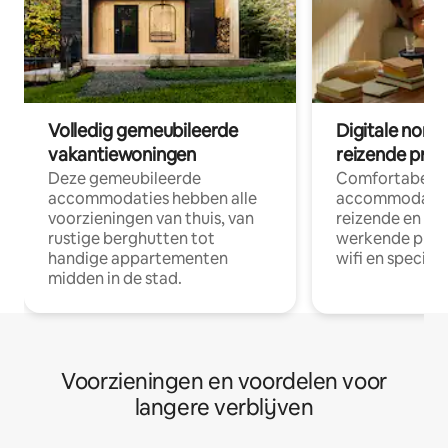
Volledig gemeubileerde
Digitale nom
vakantiewoningen
reizende prof
Deze gemeubileerde
Comfortabele
accommodaties hebben alle
accommodatie
voorzieningen van thuis, van
reizende en op
rustige berghutten tot
werkende profe
handige appartementen
wifi en special
midden in de stad.
Voorzieningen en voordelen voor
langere verblijven