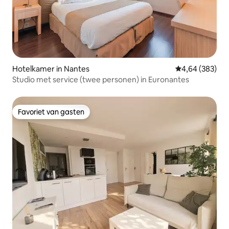
Hotelkamer in Nantes
Gemiddelde beo
4,64 (383)
Studio met service (twee personen) in Euronantes
Favoriet van gasten
Favoriet van gasten