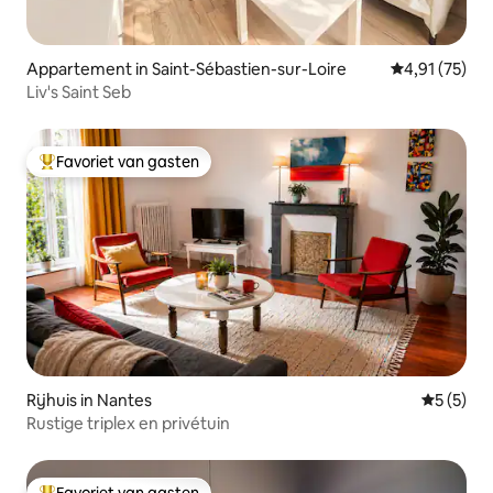
Appartement in Saint-Sébastien-sur-Loire
Gemiddelde be
4,91 (75)
Liv's Saint Seb
Favoriet van gasten
Topfavoriet van gasten
Rijhuis in Nantes
Gemiddeld
5 (5)
Rustige triplex en privétuin
Favoriet van gasten