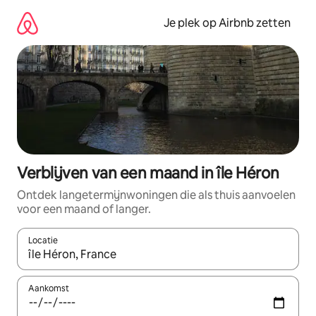
Ga
direct
Je plek op Airbnb zetten
naar
inhoud
Verblijven van een maand in île Héron
Ontdek langetermijnwoningen die als thuis aanvoelen
voor een maand of langer.
Locatie
Wanneer er resultaten beschikbaar zijn, maak je een keuze met 
Aankomst