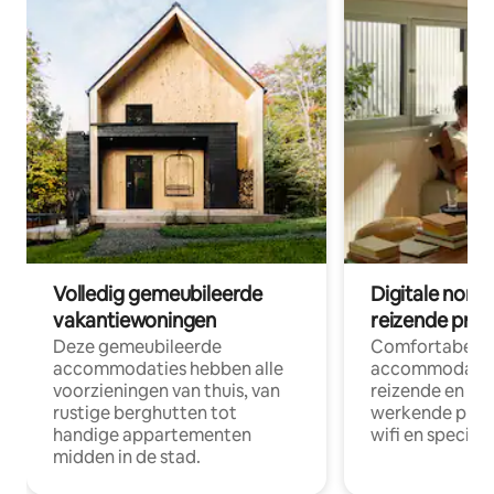
Volledig gemeubileerde
Digitale nom
vakantiewoningen
reizende prof
Deze gemeubileerde
Comfortabele
accommodaties hebben alle
accommodatie
voorzieningen van thuis, van
reizende en op
rustige berghutten tot
werkende profe
handige appartementen
wifi en special
midden in de stad.