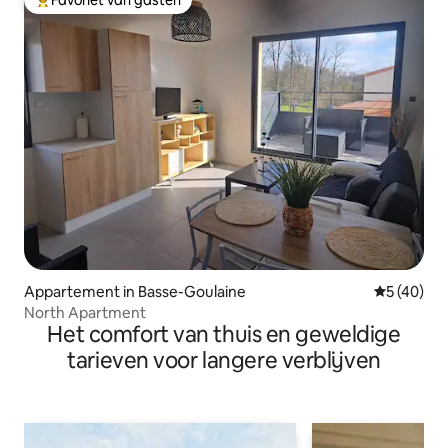
Topfavoriet van gasten
Appartement in Basse-Goulaine
Gemiddelde
5 (40)
North Apartment
Het comfort van thuis en geweldige
tarieven voor langere verblijven