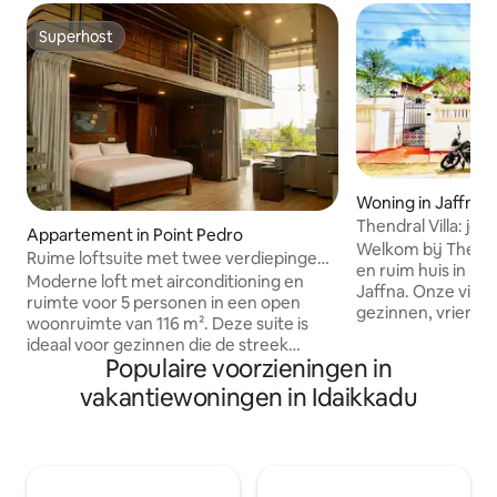
Superhost
Superhost
Woning in Jaffna
Thendral Villa: je r
Appartement in Point Pedro
Welkom bij Thendr
Ruime loftsuite met twee verdiepingen
en ruim huis in het
in Point Pedro
Moderne loft met airconditioning en
Jaffna. Onze villa 
ruimte voor 5 personen in een open
gezinnen, vrienden
woonruimte van 116 m². Deze suite is
biedt een mix va
ideaal voor gezinnen die de streek
traditionele warmt
Populaire voorzieningen in
bezoeken en biedt een betere
echt onvergetelijk wordt. On
verblijfservaring dan welk bestaand
vakantiewoningen in Idaikkadu
op slechts enkele
hotel dan ook op het schiereiland Jaffna.
populairste toeris
De Bank of Ceylon, de markt en het
Jaffna, waaronder
ziekenhuis liggen op loopafstand.
Kandaswamy-tempe
Attracties in de buurt zijn onder meer
prachtige lokale s
het Sarasalai North-