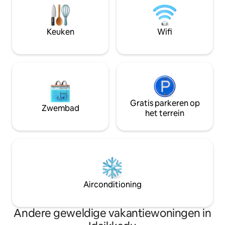
ideale uitvalsbasis
vogelobservatiegebied (12 km),
geschiedenis van 
Sakkotai-kaap (5,5 km) en Thumpalai-
strand (4 km). Dit is een van de drie
Keuken
Wifi
beschikbare accommodaties op het
terrein. Ze hebben allemaal dezelfde
indeling.
Gratis parkeren op
Zwembad
het terrein
Airconditioning
Andere geweldige vakantiewoningen in