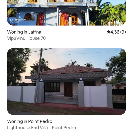
Woning in Jaffna
Gemiddelde b
4,56 (9)
VipuVinu House 70
Woning in Point Pedro
Lighthouse End Villa – Point Pedro