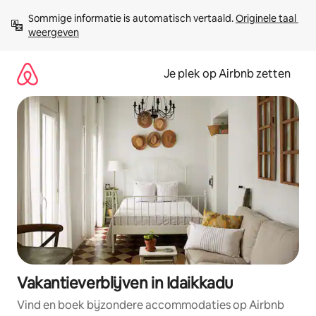
Ga
Sommige informatie is automatisch vertaald. 
Originele taal 
direct
weergeven
naar
inhoud
Je plek op Airbnb zetten
Vakantieverblijven in Idaikkadu
Vind en boek bijzondere accommodaties op Airbnb