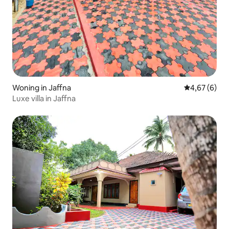
Woning in Jaffna
Gemiddelde b
4,67 (6)
Luxe villa in Jaffna