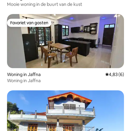
Mooie woning in de buurt van de kust
Favoriet van gasten
Favoriet van gasten
Woning in Jaffna
Gemiddelde b
4,83 (6)
Woning in Jaffna