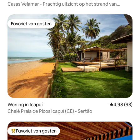
Casas Velamar - Prachtig uitzicht op het strand van
Redonda
Favoriet van gasten
Favoriet van gasten
Woning in Icapuí
Gemiddelde be
4,98 (93)
Chalé Praia de Picos Icapuí (CE) - Sertão
Favoriet van gasten
Topfavoriet van gasten