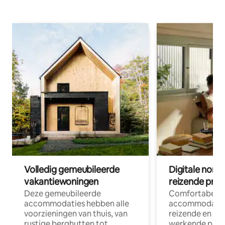
Volledig gemeubileerde
Digitale nom
vakantiewoningen
reizende prof
Deze gemeubileerde
Comfortabele
accommodaties hebben alle
accommodatie
voorzieningen van thuis, van
reizende en op
rustige berghutten tot
werkende profe