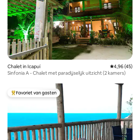
Chalet in Icapuí
Gemiddelde be
4,96 (45)
Sinfonia A - Chalet met paradijselijk uitzicht (2 kamers)
Favoriet van gasten
Topfavoriet van gasten