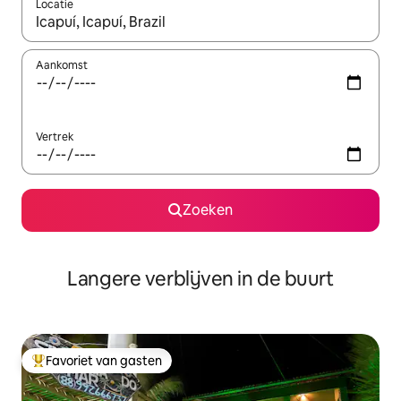
Locatie
Wanneer er resultaten beschikbaar zijn, maak je een keuze met 
Aankomst
Vertrek
Zoeken
Langere verblijven in de buurt
Favoriet van gasten
Topfavoriet van gasten