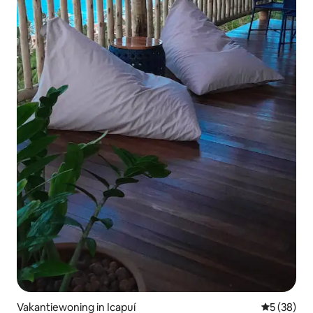
Vakantiewoning in Icapuí
Gemiddelde
5 (38)