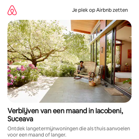
Ga
direct
Je plek op Airbnb zetten
naar
inhoud
Verblijven van een maand in Iacobeni,
Suceava
Ontdek langetermijnwoningen die als thuis aanvoelen
voor een maand of langer.