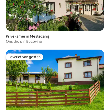
Privékamer in Mestecăniș
Ons thuis in Bucovina
Favoriet van gasten
Favoriet van gasten