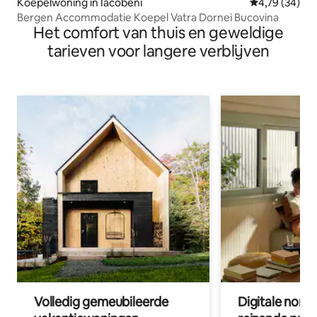
Koepelwoning in Iacobeni
Gemiddelde be
4,79 (34)
Bergen Accommodatie Koepel Vatra Dornei Bucovina
Het comfort van thuis en geweldige
tarieven voor langere verblijven
Volledig gemeubileerde
Digitale nom