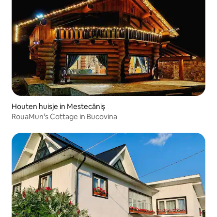
Houten huisje in Mestecăniș
RouaMun's Cottage in Bucovina