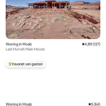
Woning in Moab
Gemiddelde beo
4,89 (127)
Last Hurrah Main House
Favoriet van gasten
Topfavoriet van gasten
Woning in Moab
Gemiddelde
5 (64)