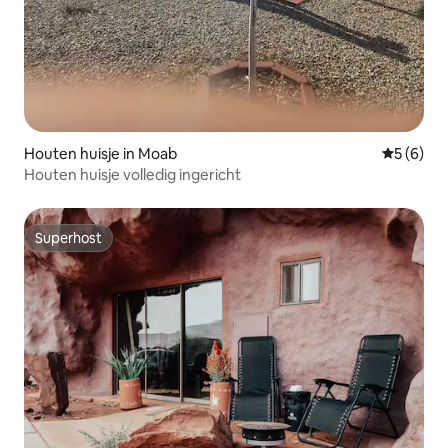
Houten huisje in Moab
Gemiddeld
5 (6)
Houten huisje volledig ingericht
Superhost
Superhost