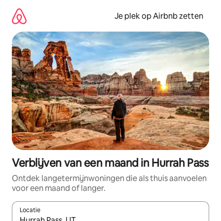
Ga
direct
Je plek op Airbnb zetten
naar
inhoud
Verblijven van een maand in Hurrah Pass
Ontdek langetermijnwoningen die als thuis aanvoelen
voor een maand of langer.
Locatie
Wanneer er resultaten beschikbaar zijn, maak je een keuze met 