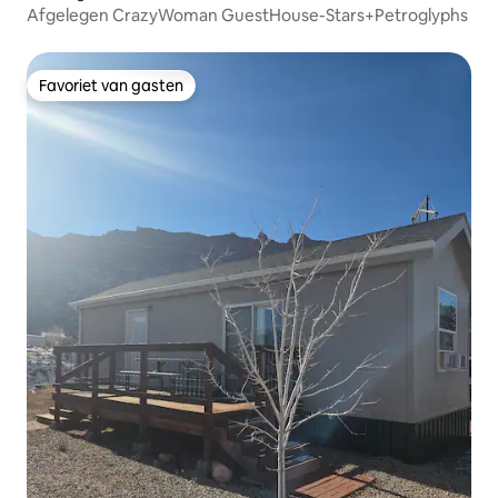
Afgelegen CrazyWoman GuestHouse-Stars+Petroglyphs
Favoriet van gasten
Favoriet van gasten