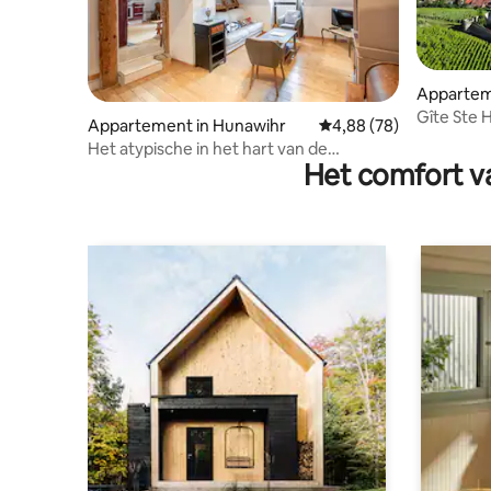
Apparte
Gîte Ste 
Appartement in Hunawihr
Gemiddelde beoordelin
4,88 (78)
wijngaar
Het atypische in het hart van de
Het comfort va
wijngaard