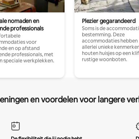
tale nomaden en
Plezier gegarandeerd
ende professionals
Soms is de accommodati
bestemming. Deze
ortabele
accommodaties hebben
mmodaties voor
allerlei unieke kenmerken
nde en op afstand
houten huisjes op een klif
nde professionals, met
rustige woonboten.
en speciale werkplekken.
eningen en voordelen voor langere ver
De flexibiliteit die jij nodig hebt
D