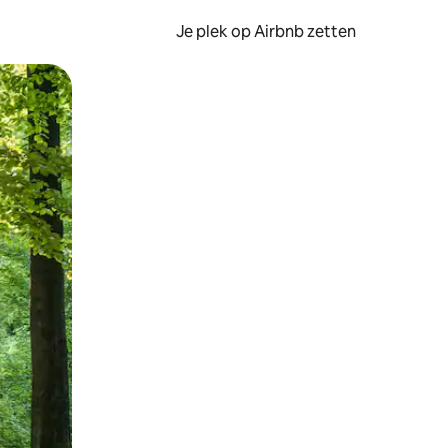
Je plek op Airbnb zetten
en of swipen.