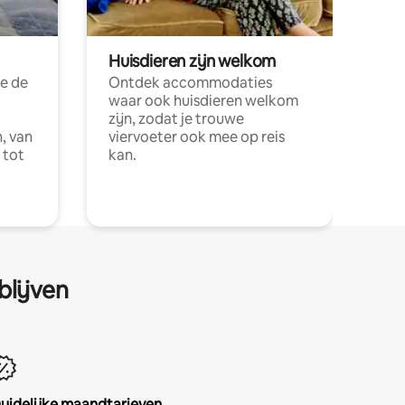
Huisdieren zijn welkom
e de
Ontdek accommodaties
waar ook huisdieren welkom
zijn, zodat je trouwe
, van
viervoeter ook mee op reis
 tot
kan.
blijven
uidelijke maandtarieven