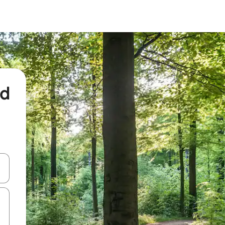
nd
een keuze met je de pijltjestoetsen omhoog en omlaag, óf door te tikk