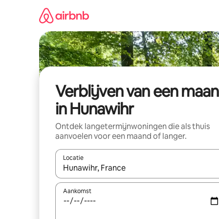
Ga
direct
naar
inhoud
Verblijven van een maa
in Hunawihr
Ontdek langetermijnwoningen die als thuis
aanvoelen voor een maand of langer.
Locatie
Wanneer er resultaten beschikbaar zijn, maak je 
Aankomst