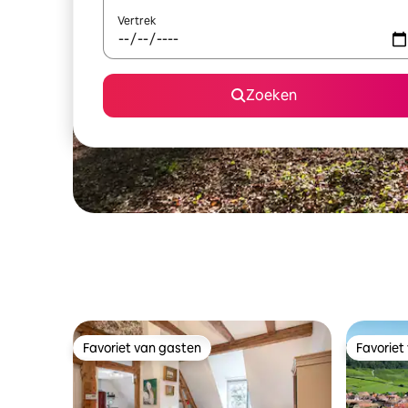
Vertrek
Zoeken
Favoriet van gasten
Favoriet
Favoriet van gasten
Favoriet