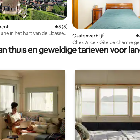
ment
Gemiddelde beoordeling van 5 op 5, 5 r
5 (5)
Hune in het hart van de Elzasser
g van 4,88 op 5, 78 recensies
Gastenverblijf
G
den
Chez Alice - Gîte de charme gez
n thuis en geweldige tarieven voor lan