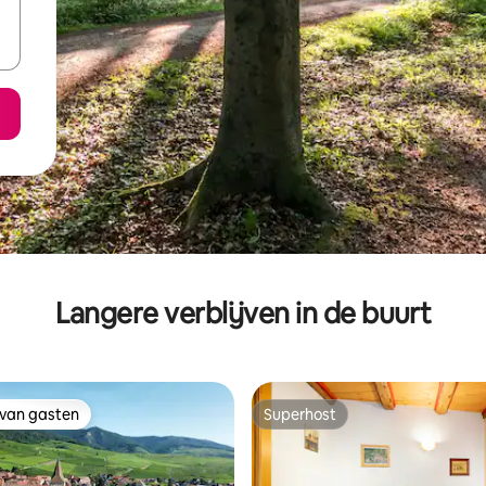
Langere verblijven in de buurt
 van gasten
Superhost
 van gasten
Superhost