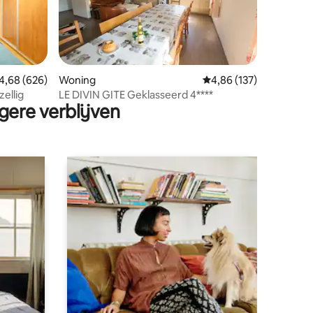
ecensies
emiddelde beoordeling van 4,68 op 5, 626 recensies
4,68 (626)
Woning
Gemiddelde beoordeling
4,86 (137)
ellig
LE DIVIN GITE Geklasseerd 4****
gere verblijven