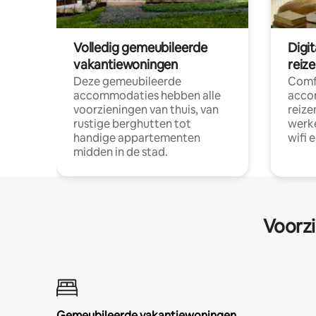
Volledig gemeubileerde
Digi
vakantiewoningen
reiz
Deze gemeubileerde
Comf
accommodaties hebben alle
acco
voorzieningen van thuis, van
reize
rustige berghutten tot
werke
handige appartementen
wifi 
midden in de stad.
Voorzi
Gemeubileerde vakantiewoningen