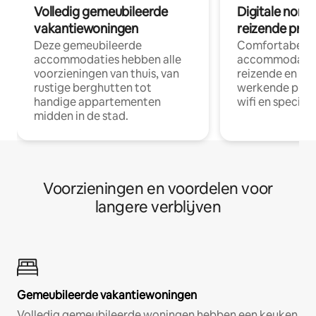
Volledig gemeubileerde
Digitale nom
vakantiewoningen
reizende prof
Deze gemeubileerde
Comfortabele
accommodaties hebben alle
accommodatie
voorzieningen van thuis, van
reizende en op
rustige berghutten tot
werkende profe
handige appartementen
wifi en special
midden in de stad.
Voorzieningen en voordelen voor
langere verblijven
Gemeubileerde vakantiewoningen
Volledig gemeubileerde woningen hebben een keuken