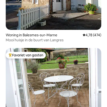
Woning in Balesmes-sur-Marne
Gemiddelde beo
4,78 (474)
Mooi huisje in de buurt van Langres
Favoriet van gasten
Topfavoriet van gasten