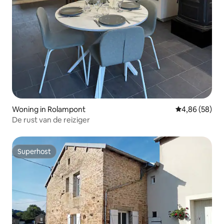
Woning in Rolampont
Gemiddelde be
4,86 (58)
De rust van de reiziger
Superhost
Superhost