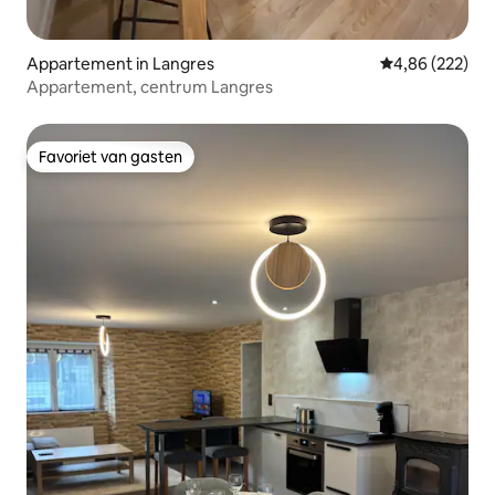
Appartement in Langres
Gemiddelde beo
4,86 (222)
Appartement, centrum Langres
Favoriet van gasten
Favoriet van gasten