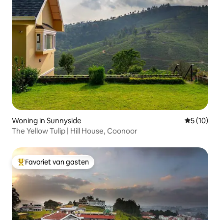
Woning in Sunnyside
Gemiddelde
5 (10)
The Yellow Tulip | Hill House, Coonoor
Favoriet van gasten
Topfavoriet van gasten