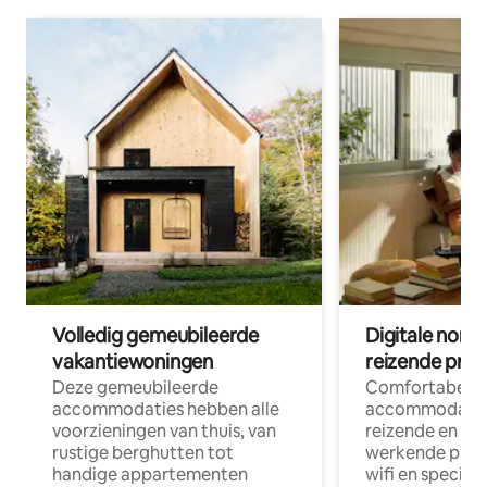
Volledig gemeubileerde
Digitale nom
vakantiewoningen
reizende prof
Deze gemeubileerde
Comfortabele
accommodaties hebben alle
accommodatie
voorzieningen van thuis, van
reizende en op
rustige berghutten tot
werkende profe
handige appartementen
wifi en special