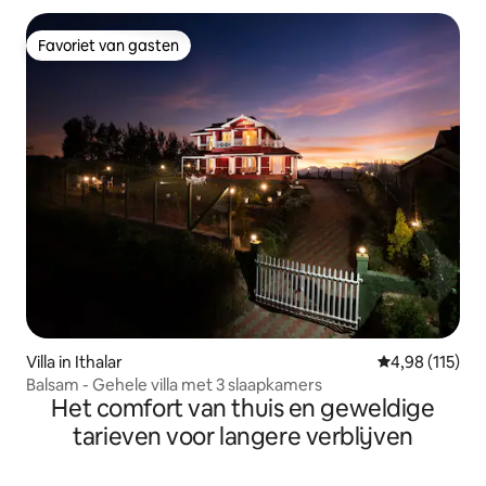
Favoriet van gasten
Favoriet van gasten
Villa in Ithalar
Gemiddelde beo
4,98 (115)
Balsam - Gehele villa met 3 slaapkamers
Het comfort van thuis en geweldige
tarieven voor langere verblijven