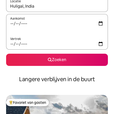
Locatie
Wanneer er resultaten beschikbaar zijn, maak je een keuze met 
Aankomst
Vertrek
Zoeken
Langere verblijven in de buurt
Favoriet van gasten
Topfavoriet van gasten