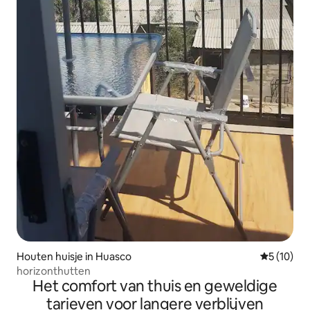
Houten huisje in Huasco
Gemiddelde
5 (10)
horizonthutten
Het comfort van thuis en geweldige
tarieven voor langere verblijven