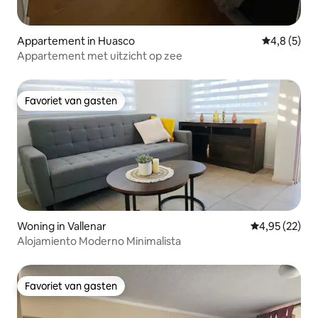
Appartement in Huasco
Gemiddelde 
4,8 (5)
Appartement met uitzicht op zee
Favoriet van gasten
Favoriet van gasten
Woning in Vallenar
Gemiddelde be
4,95 (22)
Alojamiento Moderno Minimalista
Favoriet van gasten
Favoriet van gasten