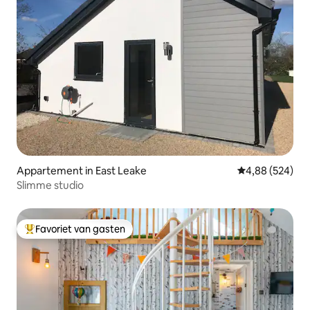
Appartement in East Leake
Gemiddelde beo
4,88 (524)
Slimme studio
Favoriet van gasten
Topfavoriet van gasten