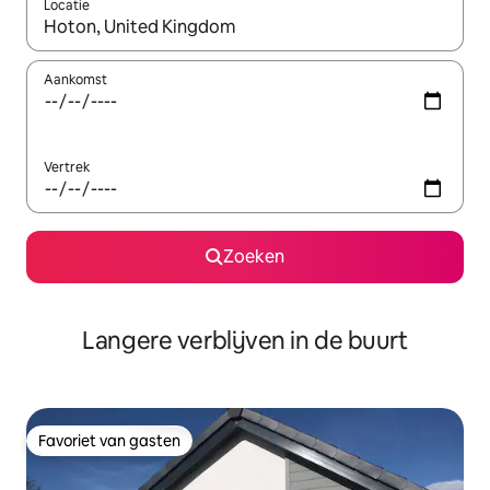
Locatie
Wanneer er resultaten beschikbaar zijn, maak je een keuze met 
Aankomst
Vertrek
Zoeken
Langere verblijven in de buurt
Favoriet van gasten
Favoriet van gasten