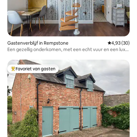
Gastenverblijf in Rempstone
Gemiddelde be
4,93 (30)
Een gezellig onderkomen, met een echt vuur en een luxe
bad.
Favoriet van gasten
Topfavoriet van gasten