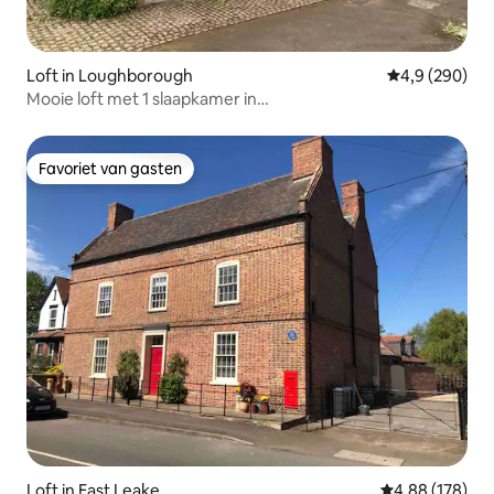
Loft in Loughborough
Gemiddelde be
4,9 (290)
Mooie loft met 1 slaapkamer in
Woodthorpe/Loughborough
Favoriet van gasten
Favoriet van gasten
Loft in East Leake
Gemiddelde beo
4,88 (178)