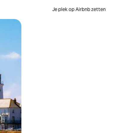
Je plek op Airbnb zetten
en of swipen.