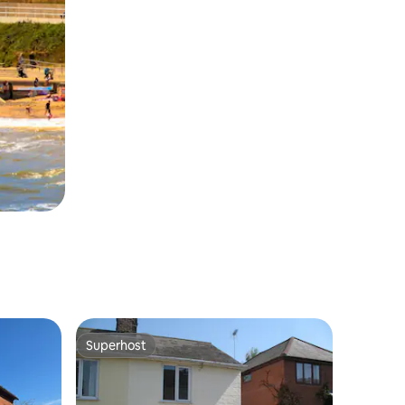
Superhost
Superhost