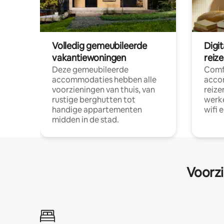
Volledig gemeubileerde
Digi
vakantiewoningen
reiz
Deze gemeubileerde
Comf
accommodaties hebben alle
acco
voorzieningen van thuis, van
reize
rustige berghutten tot
werke
handige appartementen
wifi 
midden in de stad.
Voorzi