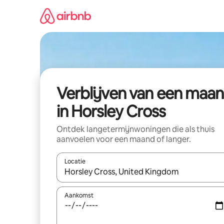
Ga
direct
naar
inhoud
Verblijven van een maa
in Horsley Cross
Ontdek langetermijnwoningen die als thuis
aanvoelen voor een maand of langer.
Locatie
Wanneer er resultaten beschikbaar zijn, maak je 
Aankomst