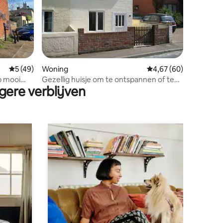
ecensies
Gemiddelde beoordeling van 5 op 5, 49 recensies
5 (49)
Woning
Gemiddelde beoordelin
4,67 (60)
p mooi
Gezellig huisje om te ontspannen of te
gere verblijven
ontdekken