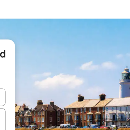
nd
een keuze met je de pijltjestoetsen omhoog en omlaag, óf door te tikk