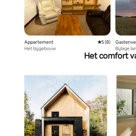
Appartement
Gemiddelde beoord
5 (8)
Gastenver
Het bijgebouw
Bijlage l
Het comfort va
Ferry, hui