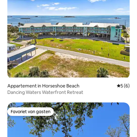
Appartement in Horseshoe Beach
Gemiddeld
5 (6)
Dancing Waters Waterfront Retreat
Favoriet van gasten
Favoriet van gasten