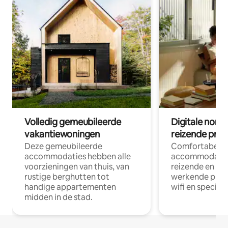
Volledig gemeubileerde
Digitale nom
vakantiewoningen
reizende prof
Deze gemeubileerde
Comfortabele
accommodaties hebben alle
accommodatie
voorzieningen van thuis, van
reizende en op
rustige berghutten tot
werkende profe
handige appartementen
wifi en special
midden in de stad.