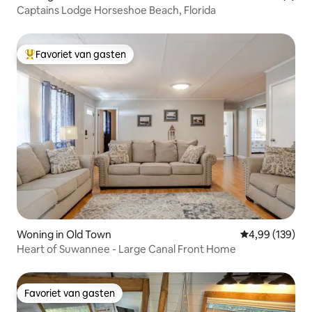
Captains Lodge Horseshoe Beach, Florida
Favoriet van gasten
Topfavoriet van gasten
Woning in Old Town
Gemiddelde beo
4,99 (139)
Heart of Suwannee - Large Canal Front Home
Favoriet van gasten
Favoriet van gasten