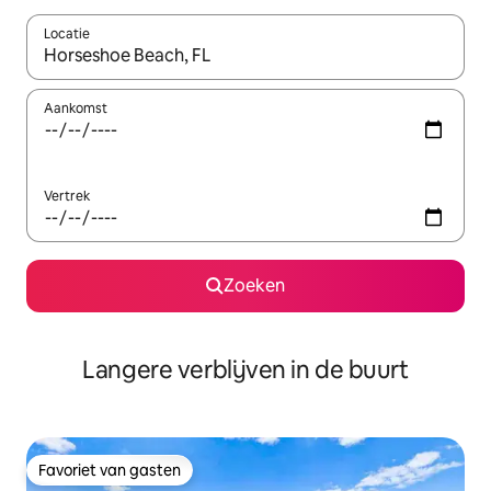
Locatie
Wanneer er resultaten beschikbaar zijn, maak je een keuze met 
Aankomst
Vertrek
Zoeken
Langere verblijven in de buurt
Favoriet van gasten
Favoriet van gasten