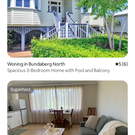
Woning in Bundaberg North
Gemiddeld
5 (6)
Spacious 3-Bedroom Home with Pool and Balcony
Superhost
Superhost