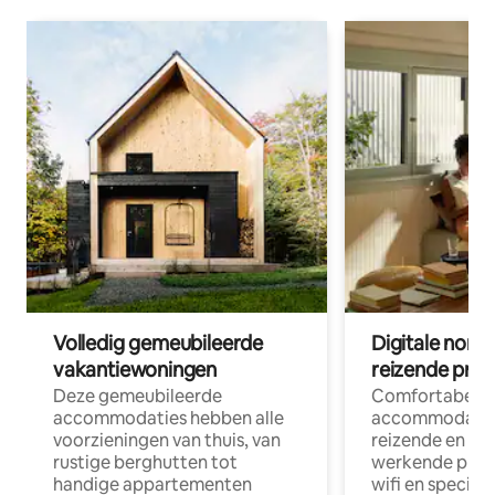
Volledig gemeubileerde
Digitale nom
vakantiewoningen
reizende prof
Deze gemeubileerde
Comfortabele
accommodaties hebben alle
accommodatie
voorzieningen van thuis, van
reizende en op
rustige berghutten tot
werkende profe
handige appartementen
wifi en special