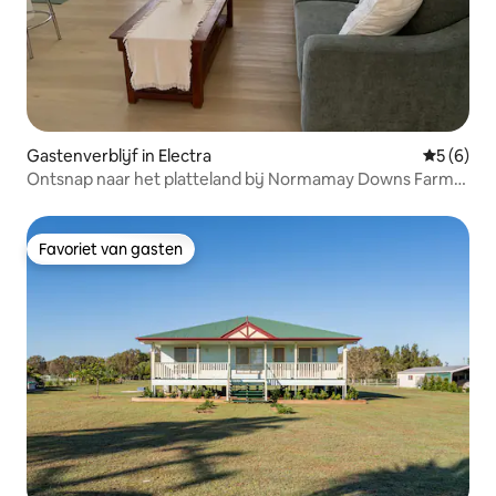
Gastenverblijf in Electra
Gemiddeld
5 (6)
Ontsnap naar het platteland bij Normamay Downs Farm
Stay
Favoriet van gasten
Favoriet van gasten