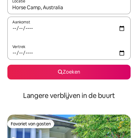
Locatie
Wanneer er resultaten beschikbaar zijn, maak je een keuze met 
Aankomst
Vertrek
Zoeken
Langere verblijven in de buurt
Favoriet van gasten
Favoriet van gasten