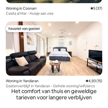
Woning in Coonarr
Gemiddelde
5 (37)
Casita al Mar - Huisje aan zee
Favoriet van gasten
Favoriet van gasten
Woning in Yandaran
Gemiddelde be
4,93 (15)
Gastenverblijf in Yandaran - Gehele woning/wifi/airco
Het comfort van thuis en geweldige
tarieven voor langere verblijven