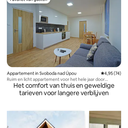
Favoriet van gasten
Appartement in Svoboda nad Úpou
Gemiddelde be
4,95 (74)
Ruim en licht appartement voor het hele jaar door
Het comfort van thuis en geweldige
vakantie
tarieven voor langere verblijven