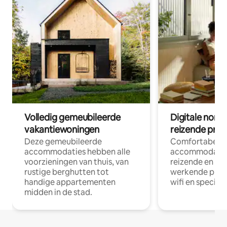
Volledig gemeubileerde
Digitale nom
vakantiewoningen
reizende prof
Deze gemeubileerde
Comfortabele
accommodaties hebben alle
accommodatie
voorzieningen van thuis, van
reizende en op
rustige berghutten tot
werkende profe
handige appartementen
wifi en special
midden in de stad.