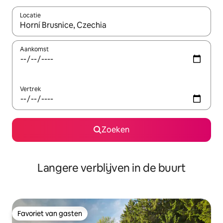
Locatie
Wanneer er resultaten beschikbaar zijn, maak je een keuze met 
Aankomst
Vertrek
Zoeken
Langere verblijven in de buurt
Favoriet van gasten
Favoriet van gasten