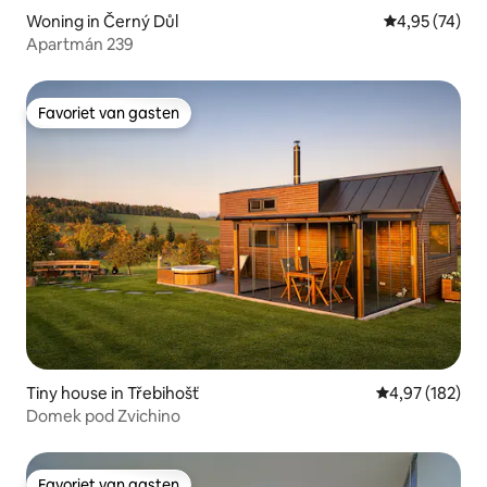
Woning in Černý Důl
Gemiddelde be
4,95 (74)
Apartmán 239
Favoriet van gasten
Favoriet van gasten
Tiny house in Třebihošť
Gemiddelde beo
4,97 (182)
Domek pod Zvichino
Favoriet van gasten