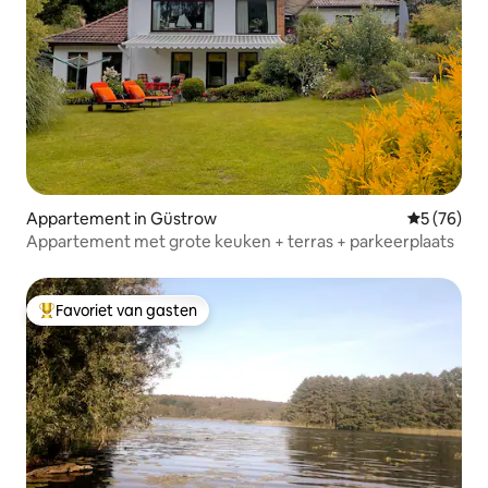
Appartement in Güstrow
Gemiddelde
5 (76)
Appartement met grote keuken + terras + parkeerplaats
Favoriet van gasten
Topfavoriet van gasten