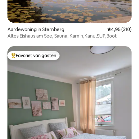
Aardewoning in Sternberg
Gemiddelde beo
4,95 (310)
Altes Eishaus am See, Sauna, Kamin,Kanu,SUP,Boot
Favoriet van gasten
Topfavoriet van gasten