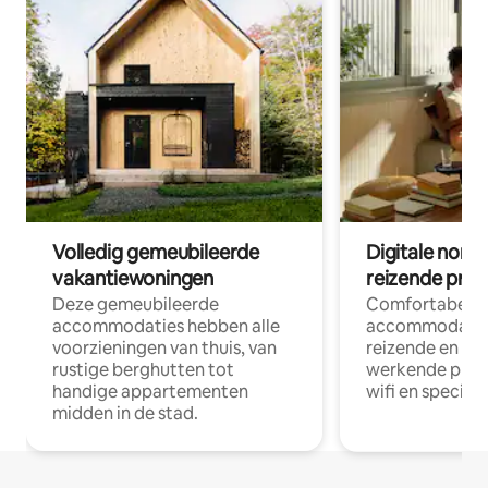
Volledig gemeubileerde
Digitale nom
vakantiewoningen
reizende prof
Deze gemeubileerde
Comfortabele
accommodaties hebben alle
accommodatie
voorzieningen van thuis, van
reizende en op
rustige berghutten tot
werkende profe
handige appartementen
wifi en special
midden in de stad.