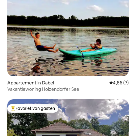
Appartement in Dabel
Gemiddelde b
4,86 (7)
Vakantiewoning Holzendorfer See
Favoriet van gasten
Topfavoriet van gasten