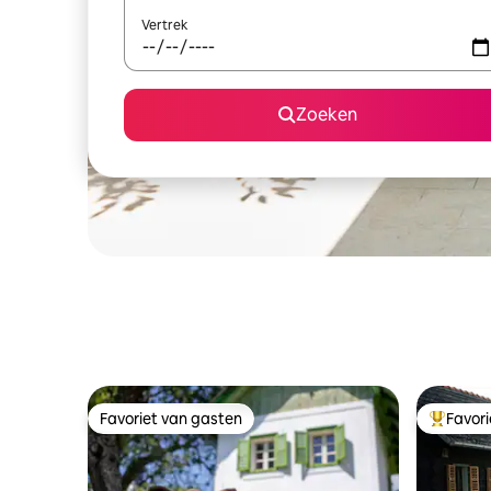
Vertrek
Zoeken
Favoriet van gasten
Favor
Favoriet van gasten
Topfavor