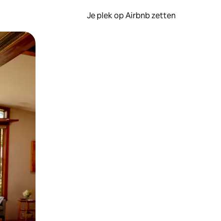
Je plek op Airbnb zetten
en of swipen.