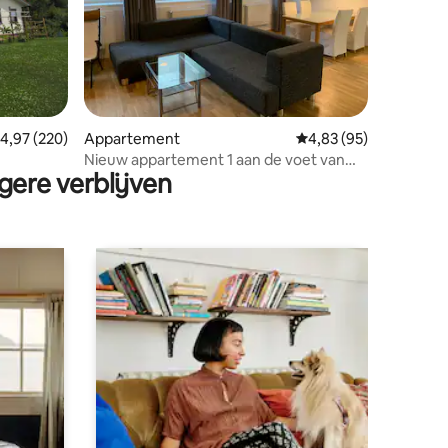
ecensies
emiddelde beoordeling van 4,97 op 5, 220 recensies
4,97 (220)
Appartement
Gemiddelde beoordelin
4,83 (95)
Nieuw appartement 1 aan de voet van
gere verblijven
het kasteel Güssing