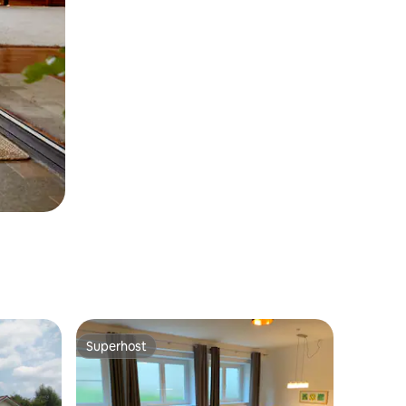
Superhost
Superhost