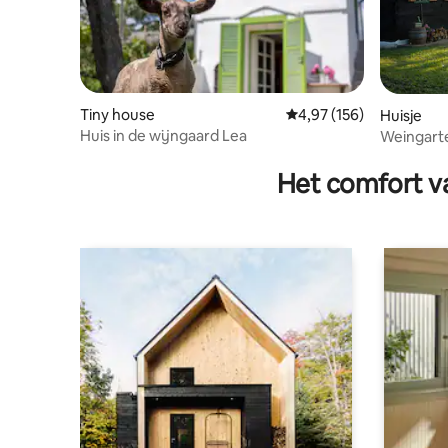
Tiny house
Gemiddelde beoordeling
4,97 (156)
Huisje
Huis in de wijngaard Lea
Weingart
Het comfort va