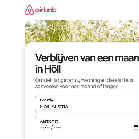
Ga
direct
naar
inhoud
Verblijven van een maa
in Höll
Ontdek langetermijnwoningen die als thuis
aanvoelen voor een maand of langer.
Locatie
Wanneer er resultaten beschikbaar zijn, maak je 
Aankomst