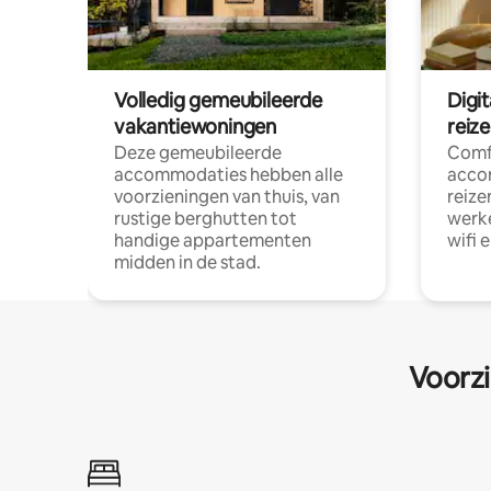
Volledig gemeubileerde
Digi
vakantiewoningen
reiz
Deze gemeubileerde
Comf
accommodaties hebben alle
acco
voorzieningen van thuis, van
reize
rustige berghutten tot
werke
handige appartementen
wifi 
midden in de stad.
Voorzi