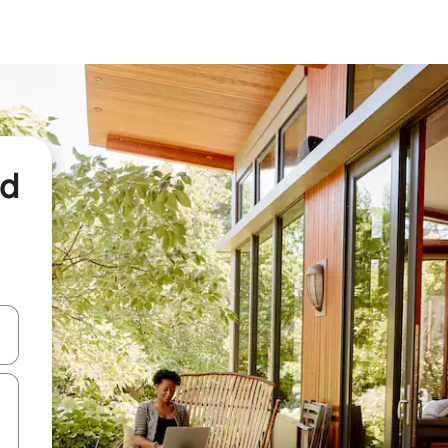
nd
een keuze met je de pijltjestoetsen omhoog en omlaag, óf door te tikk