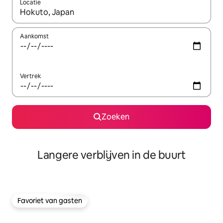
Locatie
Wanneer er resultaten beschikbaar zijn, maak je een keuze met 
Aankomst
Vertrek
Zoeken
Langere verblijven in de buurt
Favoriet van gasten
Favoriet van gasten