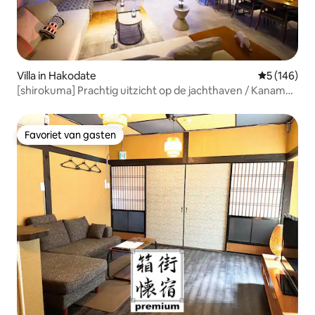
Villa in Hakodate
Gemiddelde 
5 (146)
[shirokuma] Prachtig uitzicht op de jachthaven / Kanamori
Warehouse op 3 minuten / 120-inch 4K-theater / 8
personen / Parkeerplaats voor 2 auto's
Favoriet van gasten
Favoriet van gasten