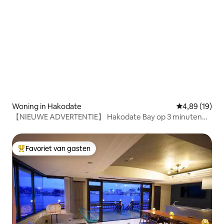
Woning in Hakodate
Gemiddelde be
4,89 (19)
【NIEUWE ADVERTENTIE】 Hakodate Bay op 3 minuten
lopen / Sightseeing en gastronomie / 136 m² / Volledig te
huur / 10 personen / Gratis parkeerplaats / Japandi-
woning
Favoriet van gasten
Topfavoriet van gasten