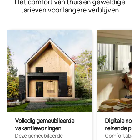
Het comfort van thuis en geweldige
gerenoveerd. Japans huis/Wi-Fi/airconditioning
tarieven voor langere verblijven
Volledig gemeubileerde
Digitale nom
vakantiewoningen
reizende prof
Deze gemeubileerde
Comfortabele