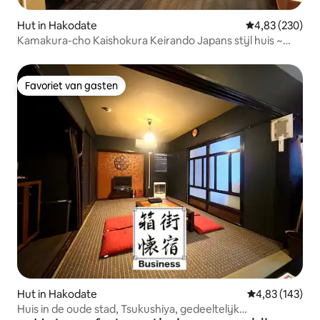
Hut in Hakodate
Gemiddelde beo
4,83 (230)
Kamakura-cho Kaishokura Keirando Japans stijl huis ~
Japans en Westers eclectisch verblijf / Wi-Fi /
Airconditioning
Favoriet van gasten
Favoriet van gasten
Hut in Hakodate
Gemiddelde beo
4,83 (143)
Huis in de oude stad, Tsukushiya, gedeeltelijk