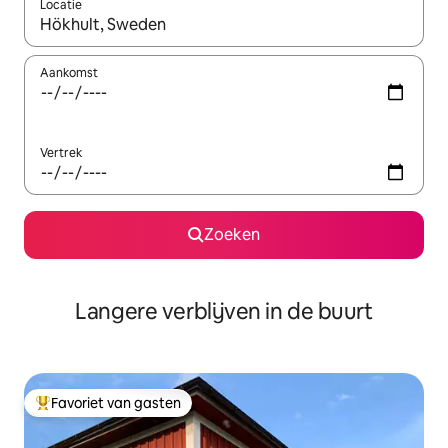
Locatie
Wanneer er resultaten beschikbaar zijn, maak je een keuze met 
Aankomst
Vertrek
Zoeken
Langere verblijven in de buurt
Favoriet van gasten
Topfavoriet van gasten