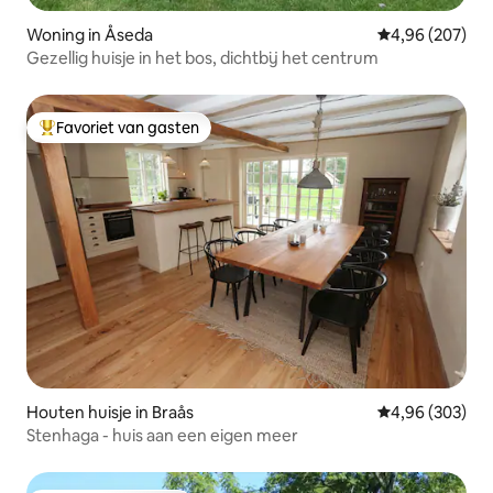
Woning in Åseda
Gemiddelde beo
4,96 (207)
Gezellig huisje in het bos, dichtbij het centrum
Favoriet van gasten
Topfavoriet van gasten
Houten huisje in Braås
Gemiddelde beo
4,96 (303)
Stenhaga - huis aan een eigen meer