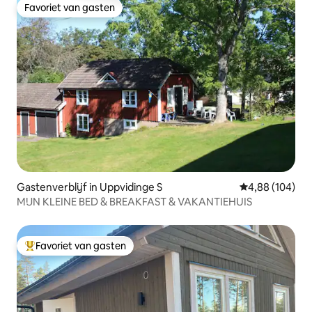
Favoriet van gasten
Favoriet van gasten
Gastenverblijf in Uppvidinge S
Gemiddelde beo
4,88 (104)
MIJN KLEINE BED & BREAKFAST & VAKANTIEHUIS
Favoriet van gasten
Topfavoriet van gasten